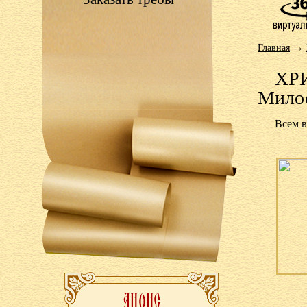
→
Главная
ХРИ
Милос
Всем в