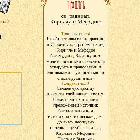
св. равноап.
Кириллу и Мефодию
подь!
и
Тропарь, глас 4
Яко Апостолом единонравнии
и Словенских стран учителие,
Кирилле и Мефодие
богомудрии, Владыку всех
молите, вся языки Словенския
утвердите в православии и
единомыслии, умирити мир и
спасти души наша.
Кондак, глас 3
Священную двоицу
просветителей наших почтим,
Божественных писаний
преложением источник
богопознания нам
источивших, из негоже даже
до днесь неоскудно
почерпающе ублажаем вас,
Кирилле и Мефодие,
Престолу Вышняго