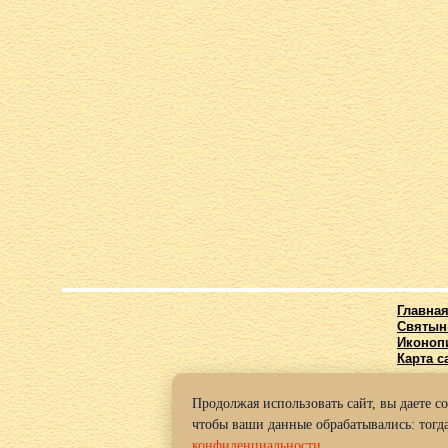
Главна
Святын
Иконоп
Карта с
Продолжая использовать сайт, вы даете с
© 2016-2
чтобы ваши данные обрабатывались: тогда
Политик
конфиденциальности