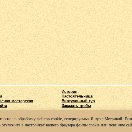
я
История
и
Настоятельница
исная мастерская
Виртуальный тур
айта
Заказать требы
огласие на обработку файлов cookie, генерируемых Яндекс.Метрикой. Если
025 Архиерейское подворье храма во имя Святых Кирилла и Мефодия г. Нижний
 отключите в настройках вашего браузера файлы cookie или покиньте сай
а конфиденциальности