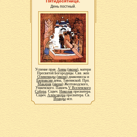
Пятидесятнице.
День постный.
Успение прав.
Анны
(
икона
), матери
Пресвятой Богородицы. Свв. жен
Олимпиады
(
икона
) диакониссы и
Евпраксии
девы, Тавеннской. Прп.
Макария
(
икона
) Желтоводского,
Унженского. Память
V Вселенского
Собора
. Сщмч.
Николая
пресвитера.
Сщмч.
Александра
пресвитера. Св.
Ираиды
исп.