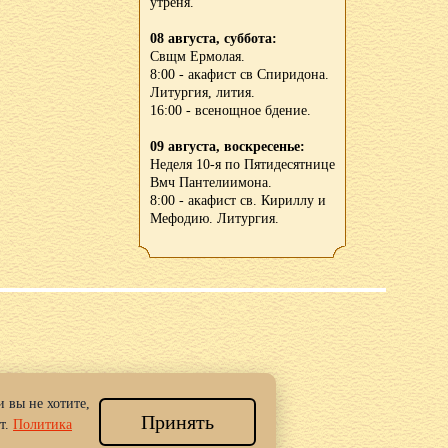
утреня.
08 августа, суббота:
Свщм Ермолая.
8:00 - акафист св Спиридона.
Литургия, лития.
16:00 - всенощное бдение.
09 августа, воскресенье:
Неделя 10-я по Пятидесятнице
Вмч Пантелиимона.
8:00 - акафист св. Кириллу и
Мефодию. Литургия.
 вы не хотите,
Принять
 Новгород.
т.
Политика