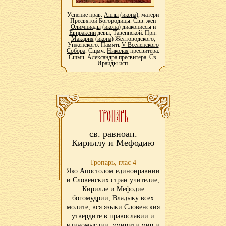
Успение прав.
Анны
(
икона
), матери
Пресвятой Богородицы. Свв. жен
Олимпиады
(
икона
) диакониссы и
Евпраксии
девы, Тавеннской. Прп.
Макария
(
икона
) Желтоводского,
Унженского. Память
V Вселенского
Собора
. Сщмч.
Николая
пресвитера.
Сщмч.
Александра
пресвитера. Св.
Ираиды
исп.
св. равноап.
Кириллу и Мефодию
Тропарь, глас 4
Яко Апостолом единонравнии
и Словенских стран учителие,
Кирилле и Мефодие
богомудрии, Владыку всех
молите, вся языки Словенския
утвердите в православии и
единомыслии, умирити мир и