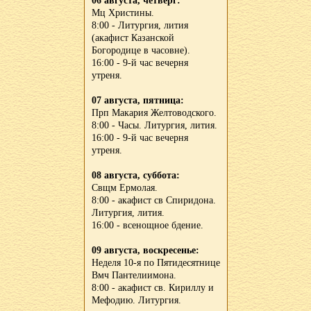
06 августа, четверг:
Мц Христины.
8:00 - Литургия, лития
(акафист Казанской
Богородице в часовне).
16:00 - 9-й час вечерня
утреня.
07 августа, пятница:
Прп Макария Желтоводского.
8:00 - Часы. Литургия, лития.
16:00 - 9-й час вечерня
утреня.
08 августа, суббота:
Свщм Ермолая.
8:00 - акафист св Спиридона.
Литургия, лития.
16:00 - всенощное бдение.
09 августа, воскресенье:
Неделя 10-я по Пятидесятнице
Вмч Пантелиимона.
8:00 - акафист св. Кириллу и
Мефодию. Литургия.