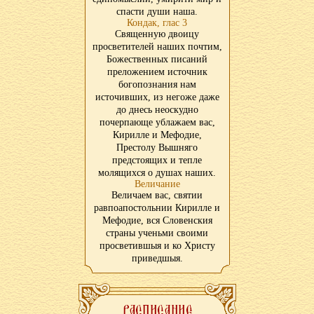
спасти души наша.
Кондак, глас 3
Священную двоицу
просветителей наших почтим,
Божественных писаний
преложением источник
богопознания нам
источивших, из негоже даже
до днесь неоскудно
почерпающе ублажаем вас,
Кирилле и Мефодие,
Престолу Вышняго
предстоящих и тепле
молящихся о душах наших.
Величание
Величаем вас, святии
равпоапостольнии Кирилле и
Мефодие, вся Словенския
страны ученьми своими
просветившыя и ко Христу
приведшыя.