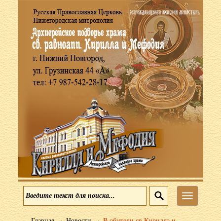
Меню
→
→
Главная
Новости
В обители св Кирилла и