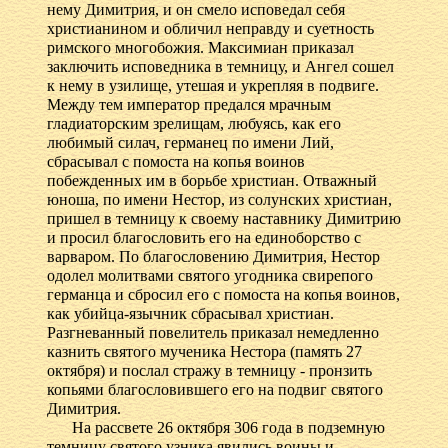
нему Димитрия, и он смело исповедал себя
христианином и обличил неправду и суетность
римского многобожия. Максимиан приказал
заключить исповедника в темницу, и Ангел сошел
к нему в узилище, утешая и укрепляя в подвиге.
Между тем император предался мрачным
гладиаторским зрелищам, любуясь, как его
любимый силач, германец по имени Лий,
сбрасывал с помоста на копья воинов
побежденных им в борьбе христиан. Отважный
юноша, по имени Нестор, из солунских христиан,
пришел в темницу к своему наставнику Димитрию
и просил благословить его на единоборство с
варваром. По благословению Димитрия, Нестор
одолел молитвами святого угодника свирепого
германца и сбросил его с помоста на копья воинов,
как убийца-язычник сбрасывал христиан.
Разгневанный повелитель приказал немедленно
казнить святого мученика Нестора (память 27
октября) и послал стражу в темницу - пронзить
копьями благословившего его на подвиг святого
Димитрия.
На рассвете 26 октября 306 года в подземную
темницу святого узника явились воины и