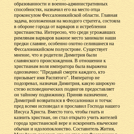
образованности и военно-административных
способностях, назначил его на место отца
проконсулом Фессалоникийской области. Главная
задача, возложенная на молодого стратега, состояла
в обороне города от варваров и истреблении
христианства. Интересно, что среди угрожавших
римлянам варваров важное место занимали наши
предки славяне, особенно охотно селившиеся на
Фессалоникийском полуострове. Существует
мнение, что и родители Димитрия были
славянского происхождения. В отношении к
христианам воля императора была выражена
однозначно: "Предавай смерти каждого, кто
призывает имя Распятого". Император не
подозревал, назначая Димитрия, какую широкую
стезю исповеднических подвигов предоставляет
он тайному подвижнику. Приняв назначение,
Димитрий возвратился в Фессалоники и тотчас
пред всеми исповедал и прославил Господа нашего
Иисуса Христа. Вместо того, чтобы гнать и
казнить христиан, он стал открыто учить жителей
города христианской вере и искоренять языческие
обычаи и идолопоклонство. Составитель Жития,