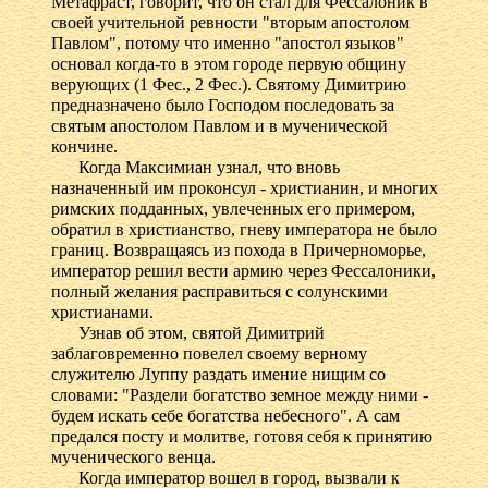
Метафраст, говорит, что он стал для Фессалоник в
своей учительной ревности "вторым апостолом
Павлом", потому что именно "апостол языков"
основал когда-то в этом городе первую общину
верующих (1 Фес., 2 Фес.). Святому Димитрию
предназначено было Господом последовать за
святым апостолом Павлом и в мученической
кончине.
Когда Максимиан узнал, что вновь
назначенный им проконсул - христианин, и многих
римских подданных, увлеченных его примером,
обратил в христианство, гневу императора не было
границ. Возвращаясь из похода в Причерноморье,
император решил вести армию через Фессалоники,
полный желания расправиться с солунскими
христианами.
Узнав об этом, святой Димитрий
заблаговременно повелел своему верному
служителю Луппу раздать имение нищим со
словами: "Раздели богатство земное между ними -
будем искать себе богатства небесного". А сам
предался посту и молитве, готовя себя к принятию
мученического венца.
Когда император вошел в город, вызвали к