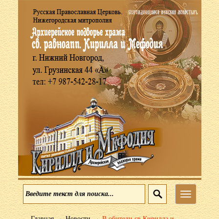
Меню
→
→
Главная
Новости
В обители св Кирилла и