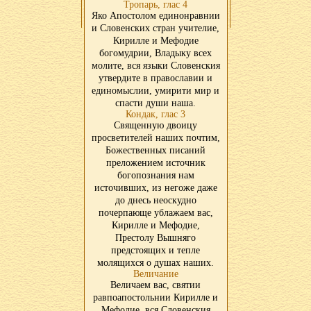
Тропарь, глас 4
Яко Апостолом единонравнии
и Словенских стран учителие,
Кирилле и Мефодие
богомудрии, Владыку всех
молите, вся языки Словенския
утвердите в православии и
единомыслии, умирити мир и
спасти души наша.
Кондак, глас 3
Священную двоицу
просветителей наших почтим,
Божественных писаний
преложением источник
богопознания нам
источивших, из негоже даже
до днесь неоскудно
почерпающе ублажаем вас,
Кирилле и Мефодие,
Престолу Вышняго
предстоящих и тепле
молящихся о душах наших.
Величание
Величаем вас, святии
равпоапостольнии Кирилле и
Мефодие, вся Словенския