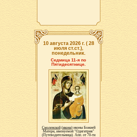
10 августа 2026 г. ( 28
июля ст.ст.),
понедельник.
Седмица 11-я по
Пятидесятнице.
Смоленской
(
икона
) иконы Божией
Матери, именуемой "Одигитрия"
(Путеводительница). Апп. от 70-ти