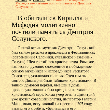
Мефодия молитвенно почтили память св Дмитрия
Солунского.
В обители св Кирилла и
Мефодия молитвенно
почтили память св Дмитрия
Солунского.
Святой великомученик Димитрий Солунский
был сыном римского проконсула в Фессалониках
(современные Салоники, славянское название -
Солунь). Шел третий век христианства. Римское
язычество, духовно сломленное и побежденное
сонмом мучеников и исповедников Распятого
Спасителя, усиливало гонения. Отец и мать
святого Димитрия были тайными христианами. В
тайной домовой церкви, бывшей в доме
проконсула, мальчик был крещен и наставлен в
христианской вере. Когда умер отец, а Димитрий
уже достиг совершеннолетия, император Галерий
Максимиан, вступивший на престол в 305 году,
вызвал его к себе и, убедившись в его