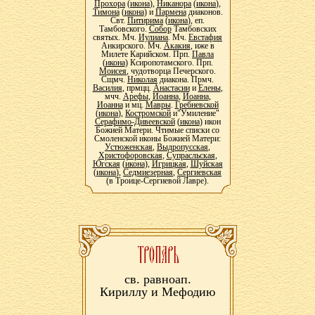
Прохора
(
икона
),
Никанора
(
икона
),
Тимона
(
икона
) и
Пармена
диаконов.
Свт.
Питирима
(
икона
), еп.
Тамбовского.
Собор
Тамбовских
святых. Мч.
Иулиана
. Мч.
Евстафия
Анкирского. Мч.
Акакия
, иже в
Милете Карийском. Прп.
Павла
(
икона
) Ксиропотамского. Прп.
Моисея
, чудотворца Печерского.
Сщмч.
Николая
диакона. Прмч.
Василия
, прмцц.
Анастасии
и
Елены
,
мчч.
Арефы
,
Иоанна
,
Иоанна
,
Иоанна
и мц.
Мавры
.
Гребневской
(
икона
),
Костромской
и"Умиление"
Серафимо-Дивеевской
(
икона
) икон
Божией Матери. Чтимые списки со
Смоленской иконы Божией Матери:
Устюженская
,
Выдропусская
,
Христофоровская
,
Супрасльская
,
Югская
(
икона
),
Игрицкая
,
Шуйская
(
икона
),
Седмиезерная
,
Сергиевская
(в Троице-Сергиевой Лавре).
св. равноап.
Кириллу и Мефодию