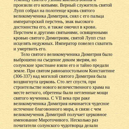
пронзили его копьями. Верный служитель святой
Лупп собрал на полотенце кровь святого
великомученика Димитрия, снял с его пальца
императорский перстень, знак высокого
достоинства его, и также омочил в крови.
Перстнем и другими святынями, освященными
кровью святого Димитриям, святой Лупп стал
исцелять недужных. Император повелел схватить
и умертвить его.
Тело святого великомученика Димитрия было
выброшено на съедение диким зверям, но
солунские христиане взяли его и тайно предали
земле. При святом равноапостольном Константине
(306-337) над могилой святого Димитрия была
воздвигнута церковь. Сто лет спустя, при
строительстве нового величественного храма на
месте ветхого, обретены были нетленные мощи
святого мученика. С VII века при раке
великомученика Димитрия начинается чудесное
истечение благовонного мира, в связи с чем
великомученик Димитрий получает церковное
именование Мироточивого. Несколько раз
почитатели солунского чудотворца делали