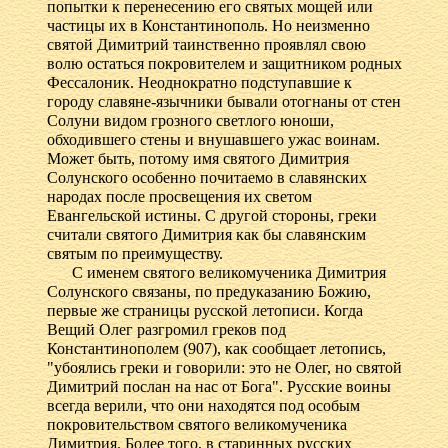
попытки к перенесению его святых мощей или
частицы их в Константинополь. Но неизменно
святой Димитрий таинственно проявлял свою
волю остаться покровителем и защитником родных
Фессалоник. Неоднократно подступавшие к
городу славяне-язычники бывали отогнаны от стен
Солуни видом грозного светлого юноши,
обходившего стены и внушавшего ужас воинам.
Может быть, потому имя святого Димитрия
Солунского особенно почитаемо в славянских
народах после просвещения их светом
Евангельской истины. С другой стороны, греки
считали святого Димитрия как бы славянским
святым по преимуществу.
С именем святого великомученика Димитрия
Солунского связаны, по предуказанию Божию,
первые же страницы русской летописи. Когда
Вещий Олег разгромил греков под
Константинополем (907), как сообщает летопись,
"убоялись греки и говорили: это не Олег, но святой
Димитрий послан на нас от Бога". Русские воины
всегда верили, что они находятся под особым
покровительством святого великомученика
Димитрия. Более того, в старинных русских