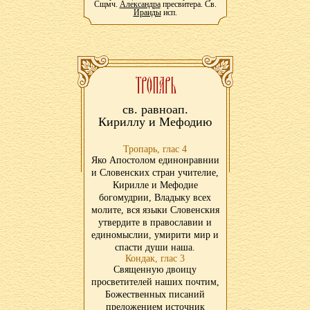
Сщмч.
Александра
пресвитера. Св.
Ираиды
исп.
св. равноап.
Кириллу и Мефодию
Тропарь, глас 4
Яко Апостолом единонравнии
и Словенских стран учителие,
Кирилле и Мефодие
богомудрии, Владыку всех
молите, вся языки Словенския
утвердите в православии и
единомыслии, умирити мир и
спасти души наша.
Кондак, глас 3
Священную двоицу
просветителей наших почтим,
Божественных писаний
преложением источник