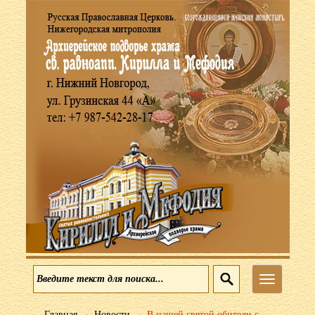
Меню
→
→
Главная
Новости
В нашей святой обители с