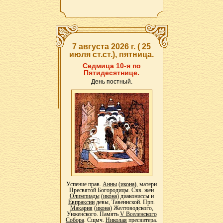
7 августа 2026 г. ( 25
июля ст.ст.), пятница.
Седмица 10-я по
Пятидесятнице.
День постный.
Успение прав.
Анны
(
икона
), матери
Пресвятой Богородицы. Свв. жен
Олимпиады
(
икона
) диакониссы и
Евпраксии
девы, Тавеннской. Прп.
Макария
(
икона
) Желтоводского,
Унженского. Память
V Вселенского
Собора
. Сщмч.
Николая
пресвитера.