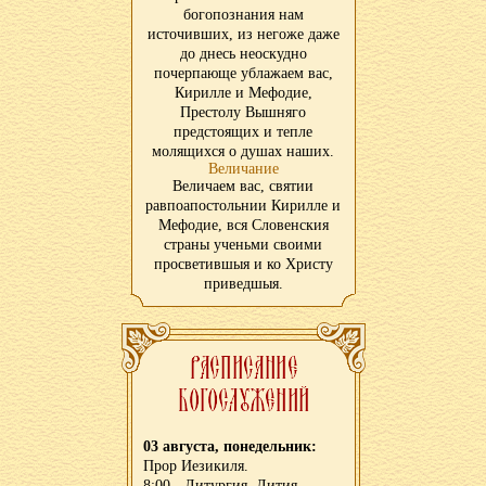
богопознания нам
источивших, из негоже даже
до днесь неоскудно
почерпающе ублажаем вас,
Кирилле и Мефодие,
Престолу Вышняго
предстоящих и тепле
молящихся о душах наших.
Величание
Величаем вас, святии
равпоапостольнии Кирилле и
Мефодие, вся Словенския
страны ученьми своими
просветившыя и ко Христу
приведшыя.
03 августа, понедельник:
Прор Иезикиля.
8:00 - Литургия. Лития.