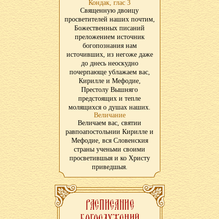
Кондак, глас 3
Священную двоицу
просветителей наших почтим,
Божественных писаний
преложением источник
богопознания нам
источивших, из негоже даже
до днесь неоскудно
почерпающе ублажаем вас,
Кирилле и Мефодие,
Престолу Вышняго
предстоящих и тепле
молящихся о душах наших.
Величание
Величаем вас, святии
равпоапостольнии Кирилле и
Мефодие, вся Словенския
страны ученьми своими
просветившыя и ко Христу
приведшыя.