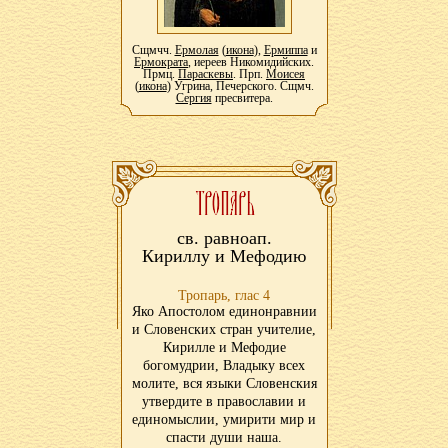
Сщмчч.
Ермолая
(
икона
),
Ермиппа
и
Ермократа
, иереев Никомидийских.
Прмц.
Параскевы
. Прп.
Моисея
(
икона
) Угрина, Печерского. Сщмч.
Сергия
пресвитера.
св. равноап.
Кириллу и Мефодию
Тропарь, глас 4
Яко Апостолом единонравнии
и Словенских стран учителие,
Кирилле и Мефодие
богомудрии, Владыку всех
молите, вся языки Словенския
утвердите в православии и
единомыслии, умирити мир и
спасти души наша.