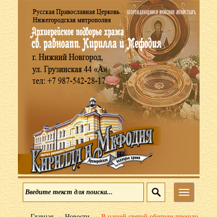
Меню
→
→
Главная
Новости
В нашей святой обители прошло