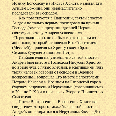
Иоанну Богослову на Иисуса Христа, называя Его
Агнцем Божиим, они незамедлительно
последовали за Господом.
Как повествуется в Евангелии, святой апостол
Андрей не только первым последовал на призыв
Господа (отчего в предании древней Церкви
святому апостолу Андрею усвоено имя
«Первозванного»), но он был также первым из
апостолов, который исповедал Его Спасителем
(Мессией), приведя ко Христу своего брата
Симона, будущего апостола Петра.
Из Евангелия мы узнаём, что святой апостол
Андрей был вместе с Господом Иисусом Христом
во время чуда с пятью хлебами, насытившими пять
тысяч человек говорил с Господом в Вербное
воскресенье,. вопрошал Его вместе с апостолами
Петром, Иаковом и Иоанном на Елеонской горе о
будущем разрушении Иерусалима (совершившемся
в 70 г. по Р. X.) и о признаках Второго Пришествия
Спасителя.
После Воскресения и Вознесения Христова,
свидетелем которого также был святой апостол
Андрей, он возвратился в Иерусалим. Здесь в День