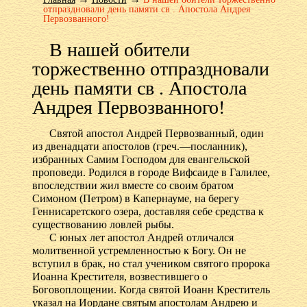
отпраздновали день памяти св . Апостола Андрея
Первозванного!
В нашей обители
торжественно отпраздновали
день памяти св . Апостола
Андрея Первозванного!
Святой апостол Андрей Первозванный, один
из двенадцати апостолов (греч.—посланник),
избранных Самим Господом для евангельской
проповеди. Родился в городе Вифсаиде в Галилее,
впоследствии жил вместе со своим братом
Симоном (Петром) в Капернауме, на берегу
Геннисаретского озера, доставляя себе средства к
существованию ловлей рыбы.
С юных лет апостол Андрей отличался
молитвенной устремленностью к Богу. Он не
вступил в брак, но стал учеником святого пророка
Иоанна Крестителя, возвестившего о
Боговоплощении. Когда святой Иоанн Креститель
указал на Иордане святым апостолам Андрею и