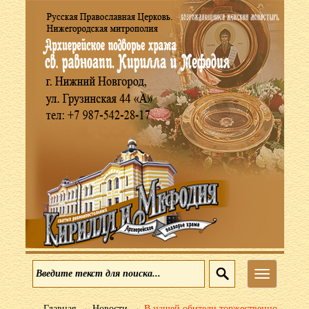
Меню
→
→
Главная
Новости
В нашей обители торжественно