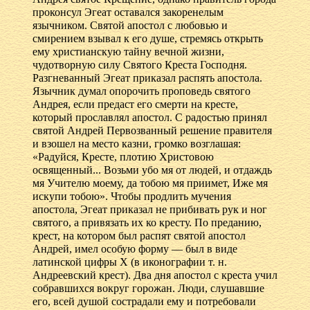
проконсул Эгеат оставался закоренелым
язычником. Святой апостол с любовью и
смирением взывал к его душе, стремясь открыть
ему христианскую тайну вечной жизни,
чудотворную силу Святого Креста Господня.
Разгневанный Эгеат приказал распять апостола.
Язычник думал опорочить проповедь святого
Андрея, если предаст его смерти на кресте,
который прославлял апостол. С радостью принял
святой Андрей Первозванный решение правителя
и взошел на место казни, громко возглашая:
«Радуйся, Кресте, плотию Христовою
освященный... Возьми убо мя от людей, и отдаждь
мя Учителю моему, да тобою мя приимет, Иже мя
искупи тобою». Чтобы продлить мучения
апостола, Эгеат приказал не прибивать рук и ног
святого, а привязать их ко кресту. По преданию,
крест, на котором был распят святой апостол
Андрей, имел особую форму — был в виде
латинской цифры X (в иконографии т. н.
Андреевский крест). Два дня апостол с креста учил
собравшихся вокруг горожан. Люди, слушавшие
его, всей душой сострадали ему и потребовали