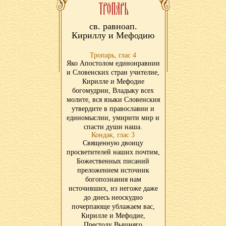
св. равноап.
Кириллу и Мефодию
Тропарь, глас 4
Яко Апостолом единонравнии
и Словенских стран учителие,
Кирилле и Мефодие
богомудрии, Владыку всех
молите, вся языки Словенския
утвердите в православии и
единомыслии, умирити мир и
спасти души наша.
Кондак, глас 3
Священную двоицу
просветителей наших почтим,
Божественных писаний
преложением источник
богопознания нам
источивших, из негоже даже
до днесь неоскудно
почерпающе ублажаем вас,
Кирилле и Мефодие,
Престолу Вышняго