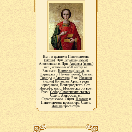
Вмч. и целителя
Пантелеимона
(
икона
). Прп.
Германа
(
икона
)
Аляскинского. Прп.
Анфисы
(
икона
)
исп., игумении и 90 сестер ее.
Равноапп.
Климента
(
икона
), еп.
Охридского,
Наума
(
икона
),
Саввы
,
Горазда
и
Ангеляра
. Блж.
Николая
(
икона
) Кочанова, Христа ради
юродивого, Новгородского. Свт.
Иоасафа
, митр. Московского и всея
Руси.
Собор Смоленских святых
.
Сщмч.
Амвросия
, еп.
Сарапульского. Сщмч.
Платона
и
Пантелеимона
пресвитера. Сщмч.
Иоанна
пресвитера.