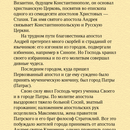
Византии, будущем Константинополе, он основал
христианскую Церковь, посвятив во епископа
одного из семидесяти апостолов Христовых —
Стахия. Так имя святого апостола Андрея
связывает Константинопольскую и Русскую
Церкви.
На трудном пути благовестника апостол
Андрей претерпел много скорбей и страданий от
язычников: его изгоняли из городов, подвергали
избиению, например в Синопе. Но Господь хранил
своего избранника и по его молитвам совершал
дивные чудеса.
Последним городом, куда пришел
Первозванный апостол и где ему суждено было
принять мученическую кончину, был город Патры
(Патрас).
Свою силу явил Господь через ученика Своего
и в городе Патры. По молитве апостола
выздоровел тяжело больной Сосий, знатный
горожанин; наложением апостольских рук
исцелились Максимилла, жена правителя
Патрского и его брат философ Стратоклий. Все это
побуждало жителей города принимать от апостола
Андрея святое Крещение, однако правитель города