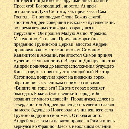
Пятидесятницы вместе с другими апостолами и
Пресвятой Богородицей, апостол Андрей
исполнился Духа Святого, как предсказал Сам
Господь. С проповедью Слова Божия святой
апостол Андрей совершил несколько путешествий,
во время которых трижды возвращался в
Иерусалим. Он прошел Малую Азию, Фракию,
Македонию, Скифию, Причерноморье (по
преданию Грузинской Церкви, апостол Андрей
проповедовал вместе с апостолом Симоном
Кананитом в Абхазии, где апостол Симон принял
мученическую кончину). Вверх по Днепру апостол
Андрей поднялся до месторасположения будущего
Киева, где, как повествует преподобный Нестор
Летописец, водрузил крест на киевских горах,
обратившись к ученикам своим со словами:
«Видите ли горы эти? На этих горах воссияет
благодать Божия, будет великий город, и Бог
воздвигнет много церквей». Продвигаясь далее на
север, апостол Андрей дошел до поселений славян
на месте будущего Новгорода и у нынешнего села
Грузино водрузил свой жезл. Отсюда апостол
Андрей через земли варягов прошел в Рим и вновь
вернулся во Фракию. Здесь в небольшом селении