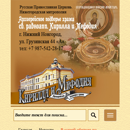
Меню
→
→
Главная
Новости
В нашей обители по