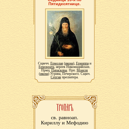
Пятидесятнице.
Сщмчч.
Ермолая
(
икона
),
Ермиппа
и
Ермократа
, иереев Никомидийских.
Прмц.
Параскевы
. Прп.
Моисея
(
икона
) Угрина, Печерского. Сщмч.
Сергия
пресвитера.
св. равноап.
Кириллу и Мефодию