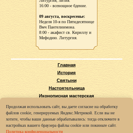
Литургия, лития.
16:00 - всенощное бдение.
09 августа, воскресенье:
Неделя 10-я по Пятидесятнице
Вмч Пантелиимона.
8:00 - акафист св. Кириллу и
Мефодию. Литургия.
Главная
История
Святыни
Настоятельница
Иконописная мастерская
Виртуальный тур
Продолжая использовать сайт, вы даете согласие на обработку
Карта сайта
файлов cookie, генерируемых Яндекс.Метрикой. Если вы не
Заказать требы
хотите, чтобы ваши данные обрабатывались: тогда отключите в
настройках вашего браузера файлы cookie или покиньте сайт.
© 2016-2025 Архиерейское подворье храма во имя Святых Кирилла
Политика конфиденциальности
и Мефодия г. Нижний Новгород.