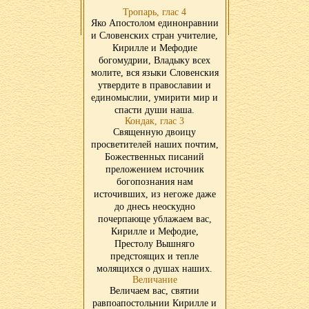
Тропарь, глас 4
Яко Апостолом единонравнии
и Словенских стран учителие,
Кирилле и Мефодие
богомудрии, Владыку всех
молите, вся языки Словенския
утвердите в православии и
единомыслии, умирити мир и
спасти души наша.
Кондак, глас 3
Священную двоицу
просветителей наших почтим,
Божественных писаний
преложением источник
богопознания нам
источивших, из негоже даже
до днесь неоскудно
почерпающе ублажаем вас,
Кирилле и Мефодие,
Престолу Вышняго
предстоящих и тепле
молящихся о душах наших.
Величание
Величаем вас, святии
равпоапостольнии Кирилле и