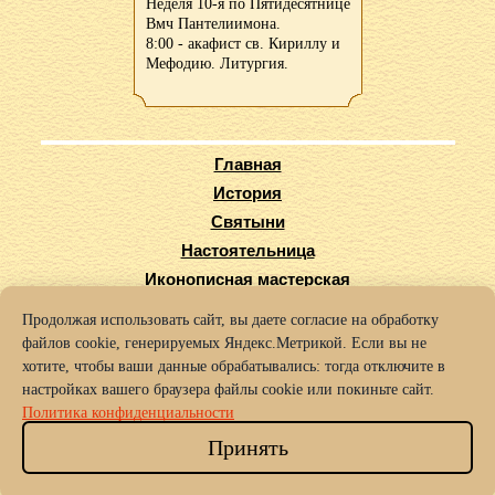
Неделя 10-я по Пятидесятнице
Вмч Пантелиимона.
8:00 - акафист св. Кириллу и
Мефодию. Литургия.
Главная
История
Святыни
Настоятельница
Иконописная мастерская
Виртуальный тур
Продолжая использовать сайт, вы даете согласие на обработку
Карта сайта
файлов cookie, генерируемых Яндекс.Метрикой. Если вы не
Заказать требы
хотите, чтобы ваши данные обрабатывались: тогда отключите в
настройках вашего браузера файлы cookie или покиньте сайт.
© 2016-2025 Архиерейское подворье храма во имя Святых Кирилла
Политика конфиденциальности
и Мефодия г. Нижний Новгород.
Политика конфиденциальности
Принять