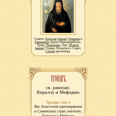
Сщмчч.
Ермолая
(
икона
),
Ермиппа
и
Ермократа
, иереев Никомидийских.
Прмц.
Параскевы
. Прп.
Моисея
(
икона
) Угрина, Печерского. Сщмч.
Сергия
пресвитера.
св. равноап.
Кириллу и Мефодию
Тропарь, глас 4
Яко Апостолом единонравнии
и Словенских стран учителие,
Кирилле и Мефодие