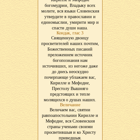
богомудрии, Владыку всех
молите, вся языки Словенския
утвердите в православии и
единомыслии, умирити мир и
спасти души наша.
Кондак, глас 3
Священную двоицу
просветителей наших почтим,
Божественных писаний
преложением источник
богопознания нам
источивших, из негоже даже
до днесь неоскудно
почерпающе ублажаем вас,
Кирилле и Мефодие,
Престолу Вышняго
предстоящих и тепле
молящихся о душах наших.
Величание
Величаем вас, святии
равпоапостольнии Кирилле и
Мефодие, вся Словенския
страны ученьми своими
просветившыя и ко Христу
приведшыя.