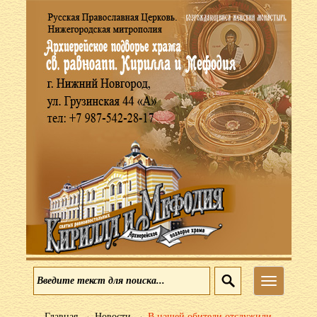
Меню
→
→
Главная
Новости
В нашей обители отслужили