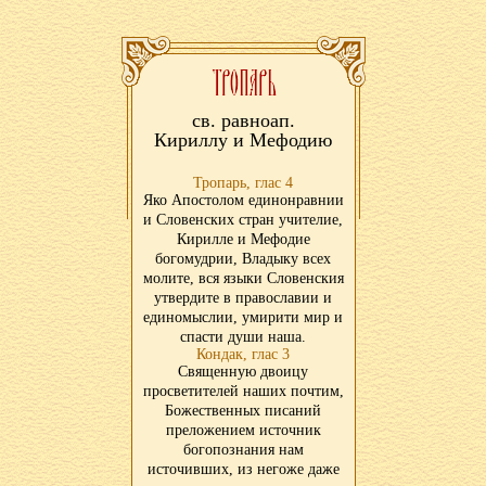
св. равноап.
Кириллу и Мефодию
Тропарь, глас 4
Яко Апостолом единонравнии
и Словенских стран учителие,
Кирилле и Мефодие
богомудрии, Владыку всех
молите, вся языки Словенския
утвердите в православии и
единомыслии, умирити мир и
спасти души наша.
Кондак, глас 3
Священную двоицу
просветителей наших почтим,
Божественных писаний
преложением источник
богопознания нам
источивших, из негоже даже