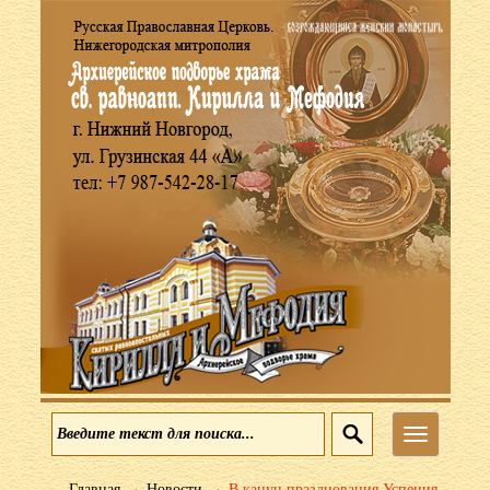
Меню
→
→
Главная
Новости
В канун празднования Успения