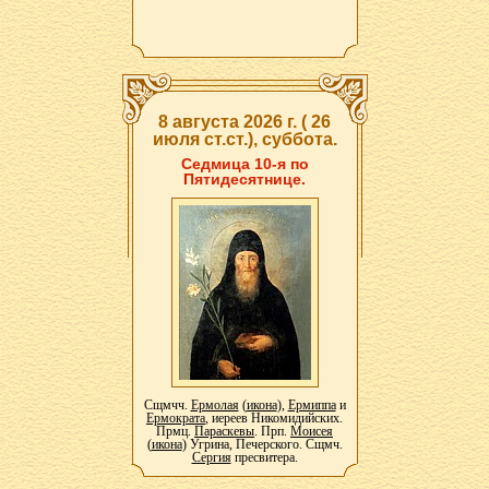
8 августа 2026 г. ( 26
июля ст.ст.), суббота.
Седмица 10-я по
Пятидесятнице.
Сщмчч.
Ермолая
(
икона
),
Ермиппа
и
Ермократа
, иереев Никомидийских.
Прмц.
Параскевы
. Прп.
Моисея
(
икона
) Угрина, Печерского. Сщмч.
Сергия
пресвитера.