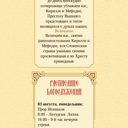
до днесь неоскудно
почерпающе ублажаем вас,
Кирилле и Мефодие,
Престолу Вышняго
предстоящих и тепле
молящихся о душах наших.
Величание
Величаем вас, святии
равпоапостольнии Кирилле и
Мефодие, вся Словенския
страны ученьми своими
просветившыя и ко Христу
приведшыя.
03 августа, понедельник:
Прор Иезикиля.
8:00 - Литургия. Лития.
16:00 - 9-й час вечерня
утреня.