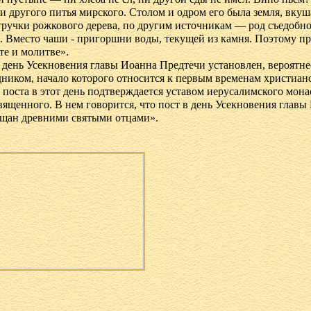
и дру­го­го пи­тья мир­ско­го. Сто­лом и одром его бы­ла зем­ля, вку­
труч­ки рож­ко­во­го де­ре­ва, по дру­гим ис­точ­ни­кам — род съе­доб­но
 Вме­сто ча­ши - при­горш­ни во­ды, те­ку­щей из кам­ня. По­это­му пр
те и мо­лит­ве».
день Усек­но­ве­ния гла­вы Иоан­на Пред­те­чи уста­нов­лен, ве­ро­ят­не
­ни­ком, на­ча­ло ко­то­ро­го от­но­сит­ся к пер­вым вре­ме­нам хри­сти­а
по­ста в этот день под­твер­жда­ет­ся уста­вом иеру­са­лим­ско­го мо­на
­щен­но­го. В нем го­во­рит­ся, что пост в день Усек­но­ве­ния гла­в
е­щан древни­ми свя­ты­ми от­ца­ми».