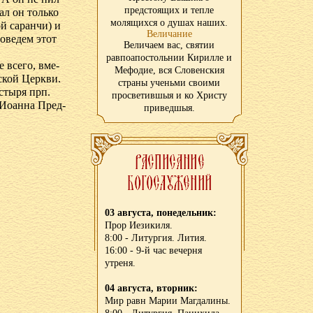
предстоящих и тепле
шал он толь­ко
молящихся о душах наших.
й са­ран­чи) и
Величание
о­ве­дем этот
Величаем вас, святии
равпоапостольнии Кирилле и
е все­го, вме­
Мефодие, вся Словенския
н­ской Церк­ви.
страны ученьми своими
­сты­ря прп.
просветившыя и ко Христу
ы Иоан­на Пред­
приведшыя.
03 августа, понедельник:
Прор Иезикиля.
8:00 - Литургия. Лития.
16:00 - 9-й час вечерня
утреня.
04 августа, вторник:
Мир равн Марии Магдалины.