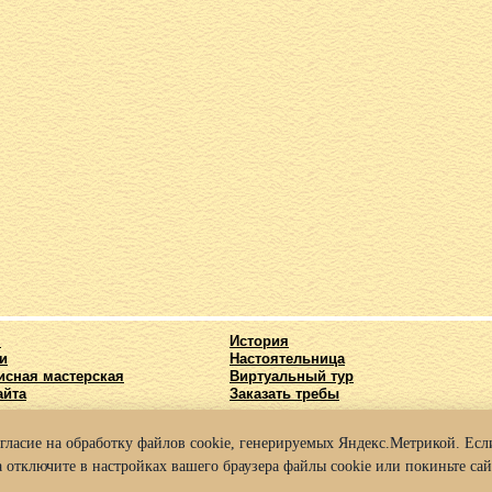
я
История
и
Настоятельница
исная мастерская
Виртуальный тур
айта
Заказать требы
огласие на обработку файлов cookie, генерируемых Яндекс.Метрикой. Если
025 Архиерейское подворье храма во имя Святых Кирилла и Мефодия г. Нижний
 отключите в настройках вашего браузера файлы cookie или покиньте сай
а конфиденциальности