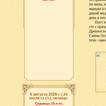
ни ви­на, н
ак­ри­ды (с
ди­кий мед.
день в по­с
Пост в 
сте с празд
Древ­ность 
Сав­вы Освя
те­чи «за­в
6 августа 2026 г. ( 24
июля ст.ст.), четверг.
Седмица 10-я по