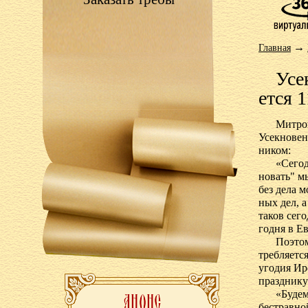
→
Главная
Усек
ет­ся 1
Мит­ро­
Усек­но­ве­
ни­ком:
«Се­го­
но­вать" мы
без де­ла м
ных дел, а 
та­ков се­г
го­дня в Ев
По­это­
треб­ля­ет­
уго­дия Иро
празд­ни­ку
«Бу­де
бес­трав­н