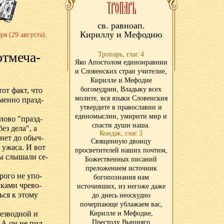
св. равноап.
Кириллу и Мефодию
ря (29 ав­гу­ста).
т­ме­ча­
Тропарь, глас 4
Яко Апостолом единонравнии
и Словенских стран учителие,
Кирилле и Мефодие
богомудрии, Владыку всех
 тот факт, что
молите, вся языки Словенския
 имен­но празд­
утвердите в православии и
единомыслии, умирити мир и
ло­во "празд­
спасти души наша.
ез де­ла", а
Кондак, глас 3
а нет до обыч­
Священную двоицу
т ужа­са. И вот
просветителей наших почтим,
ы слы­ша­ли се­
Божественных писаний
преложением источник
­ро­го не упо­
богопознания нам
­ка­ми чре­во­
источивших, из негоже даже
ь­ся к это­му
до днесь неоскудно
почерпающе ублажаем вас,
ез­вод­ной и
Кирилле и Мефодие,
Престолу Вышняго
? А он не пил