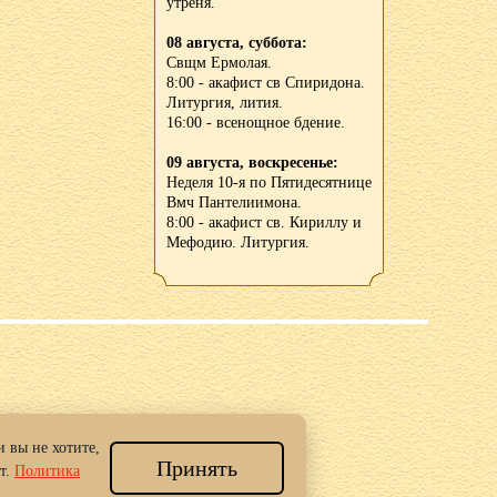
утреня.
08 августа, суббота:
Свщм Ермолая.
8:00 - акафист св Спиридона.
Литургия, лития.
16:00 - всенощное бдение.
09 августа, воскресенье:
Неделя 10-я по Пятидесятнице
Вмч Пантелиимона.
8:00 - акафист св. Кириллу и
Мефодию. Литургия.
 вы не хотите,
Принять
 Новгород.
т.
Политика