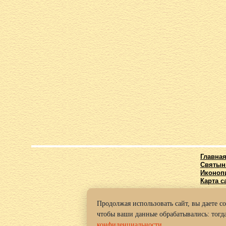
Главна
Святын
Иконоп
Карта с
Продолжая использовать сайт, вы даете с
© 2016-2
чтобы ваши данные обрабатывались: тогда
Политик
конфиденциальности