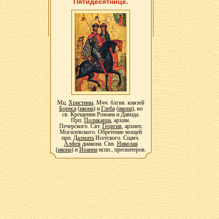
Пятидесятнице.
Мц.
Христины
. Мчч. блгвв. князей
Бориса
(
икона
) и
Глеба
(
икона
), во
св. Крещении Романа и Давида.
Прп.
Поликарпа
, архим.
Печерского. Свт.
Георгия
, архиеп.
Могилевского. Обретение мощей
прп.
Далмата
Исетского. Сщмч.
Алфея
диакона. Свв.
Николая
(
икона
) и
Иоанна
испп., пресвитеров.