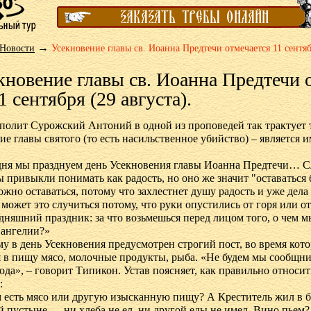
→
Новости
Усек­но­ве­ние гла­вы св. Иоан­на Пред­те­чи от­ме­ча­ет­ся 11 сен­тяб­
­но­ве­ние гла­вы св. Иоан­на Пред­те­чи о
1 сен­тяб­ря (29 ав­гу­ста).
по­лит Су­рож­ский Ан­то­ний в од­ной из про­по­ве­дей так трак­ту­ет
ние гла­вы свя­то­го (то есть на­силь­ствен­ное убий­ство) – яв­ля­ет­ся
дня мы празд­ну­ем день Усек­но­ве­ния гла­вы Иоан­на Пред­те­чи… С
 при­вык­ли по­ни­мать как ра­дость, но оно же зна­чит "оста­вать­ся б
ож­но оста­вать­ся, по­то­му что за­хлестнет ду­шу ра­дость и уже де­л
мо­жет это слу­чить­ся по­то­му, что ру­ки опу­сти­лись от го­ря или о
о­дняш­ний празд­ник: за что возь­мешь­ся пе­ред ли­цом то­го, о чем м
ан­ге­лии?»
му в день Усек­но­ве­ния преду­смот­рен стро­гий пост, во вре­мя ко­то
ся в пи­щу мя­со, мо­лоч­ные про­дук­ты, ры­ба. «Не бу­дем мы со­общ­ни
­да», – го­во­рит Ти­пи­кон. Устав по­яс­ня­ет, как пра­виль­но от­но­сит
:
м есть мя­со или дру­гую изыс­кан­ную пи­щу? А Кре­сти­тель жил в б
ой пу­стыне — ни хле­ба не ел, ни дру­гой еды не имел. Ви­но пьем