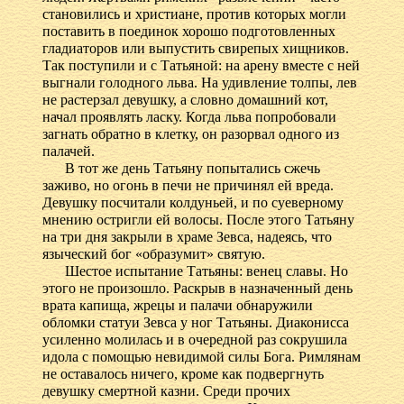
становились и христиане, против которых могли
поставить в поединок хорошо подготовленных
гладиаторов или выпустить свирепых хищников.
Так поступили и с Татьяной: на арену вместе с ней
выгнали голодного льва. На удивление толпы, лев
не растерзал девушку, а словно домашний кот,
начал проявлять ласку. Когда льва попробовали
загнать обратно в клетку, он разорвал одного из
палачей.
В тот же день Татьяну попытались сжечь
заживо, но огонь в печи не причинял ей вреда.
Девушку посчитали колдуньей, и по суеверному
мнению остригли ей волосы. После этого Татьяну
на три дня закрыли в храме Зевса, надеясь, что
языческий бог «образумит» святую.
Шестое испытание Татьяны: венец славы. Но
этого не произошло. Раскрыв в назначенный день
врата капища, жрецы и палачи обнаружили
обломки статуи Зевса у ног Татьяны. Диаконисса
усиленно молилась и в очередной раз сокрушила
идола с помощью невидимой силы Бога. Римлянам
не оставалось ничего, кроме как подвергнуть
девушку смертной казни. Среди прочих