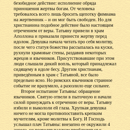
безобидное действие: исполнение обряда
приношения жертвы богам. От человека
требовалось всего лишь бросить щепотку фимиама
на жертвенник – и он мог быть свободен. Но для
христианина подобное действие было настоящим
отречением от веры. Татьяну привели в храм
Аполлона и приказали принести жертву перед
идолом. Девушка начала читать про себя молитву,
после чего статуя божества рассыпалась на куски,
рухнули храмовые стены, раздавив некоторых
жрецов и язычников. Присутствовавшие при этом
люди слышали дикий вопль, который принадлежал
сидящему в идоле бесу. Другим христианам,
приведённым в храм с Татьяной, все было
предельно ясно. Но римских язычников странное
событие не вразумило, а разозлило еще сильнее.
Второе испытание Татьяны: обращение
язычников. Святую отвели в пыточную и начали
силой принуждать к отречению от веры. Татьяну
избили и выкололи ей глаза. Хрупкая девушка
ничего не могла противопоставить крепким
мучителям, кроме молитвы к Богу. И Господь
услышал плач Татьяны: внезапно ее окружили 4
ангела, не позволяя палачам приблизиться к