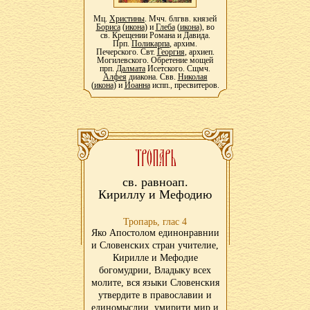
Мц.
Христины
. Мчч. блгвв. князей
Бориса
(
икона
) и
Глеба
(
икона
), во
св. Крещении Романа и Давида.
Прп.
Поликарпа
, архим.
Печерского. Свт.
Георгия
, архиеп.
Могилевского. Обретение мощей
прп.
Далмата
Исетского. Сщмч.
Алфея
диакона. Свв.
Николая
(
икона
) и
Иоанна
испп., пресвитеров.
св. равноап.
Кириллу и Мефодию
Тропарь, глас 4
Яко Апостолом единонравнии
и Словенских стран учителие,
Кирилле и Мефодие
богомудрии, Владыку всех
молите, вся языки Словенския
утвердите в православии и
единомыслии, умирити мир и