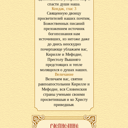
спасти души наша.
Кондак, глас 3
Священную двоицу
просветителей наших почтим,
Божественных писаний
преложением источник
богопознания нам
источивших, из негоже даже
до днесь неоскудно
почерпающе ублажаем вас,
Кирилле и Мефодие,
Престолу Вышняго
предстоящих и тепле
молящихся о душах наших.
Величание
Величаем вас, святии
равпоапостольнии Кирилле и
Мефодие, вся Словенския
страны ученьми своими
просветившыя и ко Христу
приведшыя.