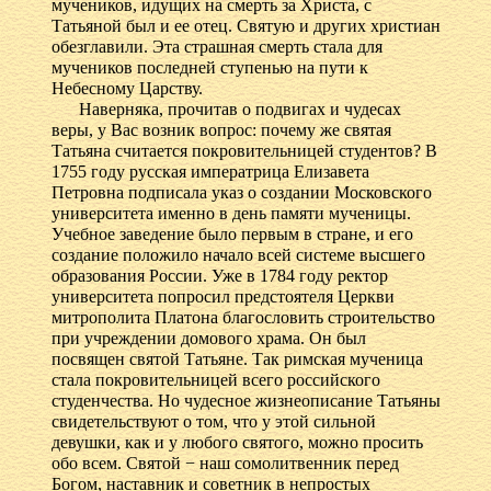
мучеников, идущих на смерть за Христа, с
Татьяной был и ее отец. Святую и других христиан
обезглавили. Эта страшная смерть стала для
мучеников последней ступенью на пути к
Небесному Царству.
Наверняка, прочитав о подвигах и чудесах
веры, у Вас возник вопрос: почему же святая
Татьяна считается покровительницей студентов? В
1755 году русская императрица Елизавета
Петровна подписала указ о создании Московского
университета именно в день памяти мученицы.
Учебное заведение было первым в стране, и его
создание положило начало всей системе высшего
образования России. Уже в 1784 году ректор
университета попросил предстоятеля Церкви
митрополита Платона благословить строительство
при учреждении домового храма. Он был
посвящен святой Татьяне. Так римская мученица
стала покровительницей всего российского
студенчества. Но чудесное жизнеописание Татьяны
свидетельствуют о том, что у этой сильной
девушки, как и у любого святого, можно просить
обо всем. Святой − наш сомолитвенник перед
Богом, наставник и советник в непростых