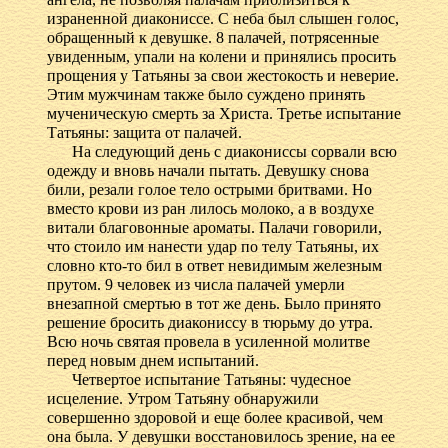
израненной диакониссе. С неба был слышен голос,
обращенный к девушке. 8 палачей, потрясенные
увиденным, упали на колени и принялись просить
прощения у Татьяны за свои жестокость и неверие.
Этим мужчинам также было суждено принять
мученическую смерть за Христа. Третье испытание
Татьяны: защита от палачей.
На следующий день с диакониссы сорвали всю
одежду и вновь начали пытать. Девушку снова
били, резали голое тело острыми бритвами. Но
вместо крови из ран лилось молоко, а в воздухе
витали благовонные ароматы. Палачи говорили,
что стоило им нанести удар по телу Татьяны, их
словно кто-то бил в ответ невидимым железным
прутом. 9 человек из числа палачей умерли
внезапной смертью в тот же день. Было принято
решение бросить диакониссу в тюрьму до утра.
Всю ночь святая провела в усиленной молитве
перед новым днем испытаний.
Четвертое испытание Татьяны: чудесное
исцеление. Утром Татьяну обнаружили
совершенно здоровой и еще более красивой, чем
она была. У девушки восстановилось зрение, на ее