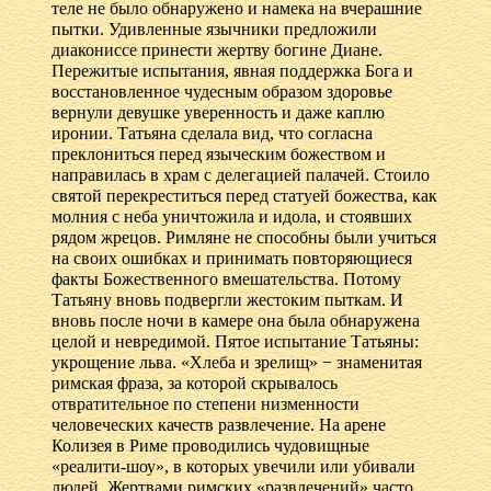
теле не было обнаружено и намека на вчерашние
пытки. Удивленные язычники предложили
диакониссе принести жертву богине Диане.
Пережитые испытания, явная поддержка Бога и
восстановленное чудесным образом здоровье
вернули девушке уверенность и даже каплю
иронии. Татьяна сделала вид, что согласна
преклониться перед языческим божеством и
направилась в храм с делегацией палачей. Стоило
святой перекреститься перед статуей божества, как
молния с неба уничтожила и идола, и стоявших
рядом жрецов. Римляне не способны были учиться
на своих ошибках и принимать повторяющиеся
факты Божественного вмешательства. Потому
Татьяну вновь подвергли жестоким пыткам. И
вновь после ночи в камере она была обнаружена
целой и невредимой. Пятое испытание Татьяны:
укрощение льва. «Хлеба и зрелищ» − знаменитая
римская фраза, за которой скрывалось
отвратительное по степени низменности
человеческих качеств развлечение. На арене
Колизея в Риме проводились чудовищные
«реалити-шоу», в которых увечили или убивали
людей. Жертвами римских «развлечений» часто