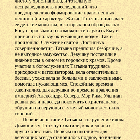
чистоту христианства, и тотальную
несправедливость преследований, что
предопределило формирование нравственных
ценностей и характера. Житие Татьяны описывает
ее детские молитвы, в которых она обращалась к
Богу с просьбами о возможности служить Ему и
приносить пользу окружающим людям. Так и
произошло. Служение святой. Достигнув
совершеннолетия, Татьяна предпочла безбрачие, а
не выгодное замужество. Девушку поставили в
диакониссы в одном из городских храмов. Кроме
участия в богослужениях Татьяна трудилась
приходским катехизатором, вела огласительные
беседы, ухаживала за больными и заключенными,
помогала нуждающимся. Спокойные времена
закончились для девушки во времена правления
империей Александра Севера. Мэр Рима Ульпиан
решил раз и навсегда покончить с христианами,
обрушив на верующих тяжелый молот жестоких
гонений.
Первое испытание Татьяны: сокрушение идола.
Диакониссу Татьяну схватили, как и многих
других христиан. Первым испытанием для
верующих всегда становилось подлое, но внешне