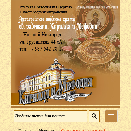
Меню
→
→
Главная
Новости
Светлая седмица в нашей св