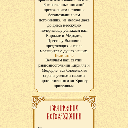
Божественных писаний
преложением источник
богопознания нам
источивших, из негоже даже
до днесь неоскудно
почерпающе ублажаем вас,
Кирилле и Мефодие,
Престолу Вышняго
предстоящих и тепле
молящихся о душах наших.
Величание
Величаем вас, святии
равпоапостольнии Кирилле и
Мефодие, вся Словенския
страны ученьми своими
просветившыя и ко Христу
приведшыя.