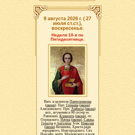
9 августа 2026 г. ( 27
июля ст.ст.),
воскресенье.
Неделя 10-я по
Пятидесятнице.
Вмч. и целителя
Пантелеимона
(
икона
). Прп.
Германа
(
икона
)
Аляскинского. Прп.
Анфисы
(
икона
)
исп., игумении и 90 сестер ее.
Равноапп.
Климента
(
икона
), еп.
Охридского,
Наума
(
икона
),
Саввы
,
Горазда
и
Ангеляра
. Блж.
Николая
(
икона
) Кочанова, Христа ради
юродивого, Новгородского. Свт.
Иоасафа
, митр. Московского и всея