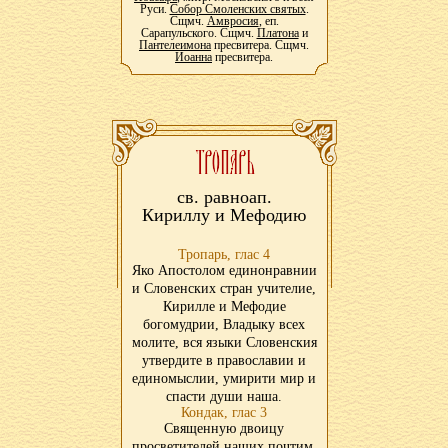
Руси.
Собор Смоленских святых
.
Сщмч.
Амвросия
, еп.
Сарапульского. Сщмч.
Платона
и
Пантелеимона
пресвитера. Сщмч.
Иоанна
пресвитера.
св. равноап.
Кириллу и Мефодию
Тропарь, глас 4
Яко Апостолом единонравнии
и Словенских стран учителие,
Кирилле и Мефодие
богомудрии, Владыку всех
молите, вся языки Словенския
утвердите в православии и
единомыслии, умирити мир и
спасти души наша.
Кондак, глас 3
Священную двоицу
просветителей наших почтим,