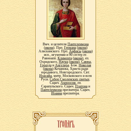
Вмч. и целителя
Пантелеимона
(
икона
). Прп.
Германа
(
икона
)
Аляскинского. Прп.
Анфисы
(
икона
)
исп., игумении и 90 сестер ее.
Равноапп.
Климента
(
икона
), еп.
Охридского,
Наума
(
икона
),
Саввы
,
Горазда
и
Ангеляра
. Блж.
Николая
(
икона
) Кочанова, Христа ради
юродивого, Новгородского. Свт.
Иоасафа
, митр. Московского и всея
Руси.
Собор Смоленских святых
.
Сщмч.
Амвросия
, еп.
Сарапульского. Сщмч.
Платона
и
Пантелеимона
пресвитера. Сщмч.
Иоанна
пресвитера.