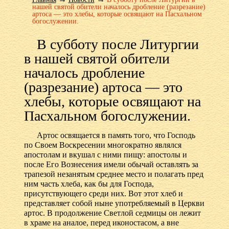
нашей святой обители началось дробление (разрезание)
артоса — это хлебы, которые освящают на Пасхальном
богослужении.
В субботу после Литургии
в нашей святой обители
началось дробление
(разрезание) артоса — это
хлебы, которые освящают на
Пасхальном богослужении.
Артос освящается в память того, что Господь
по Своем Воскресении многократно являлся
апостолам и вкушал с ними пищу: апостолы и
после Его Вознесения имели обычай оставлять за
трапезой незанятым среднее место и полагать пред
ним часть хлеба, как бы для Господа,
присутствующего среди них. Вот этот хлеб и
представляет собой ныне употребляемый в Церкви
артос. В продолжение Светлой седмицы он лежит
в храме на аналое, перед иконостасом, а вне