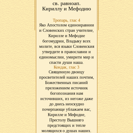
св. равноап.
Кириллу и Мефодию
Тропарь, глас 4
Яко Апостолом единонравнии
и Словенских стран учителие,
Кирилле и Мефодие
богомудрии, Владыку всех
молите, вся языки Словенския
утвердите в православии и
единомыслии, умирити мир и
спасти души наша.
Кондак, глас 3
Священную двоицу
просветителей наших почтим,
Божественных писаний
преложением источник
богопознания нам
источивших, из негоже даже
до днесь неоскудно
почерпающе ублажаем вас,
Кирилле и Мефодие,
Престолу Вышняго
предстоящих и тепле
молящихся о душах наших.