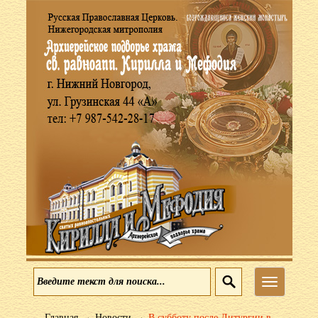
Меню
→
→
Главная
Новости
В субботу после Литургии в