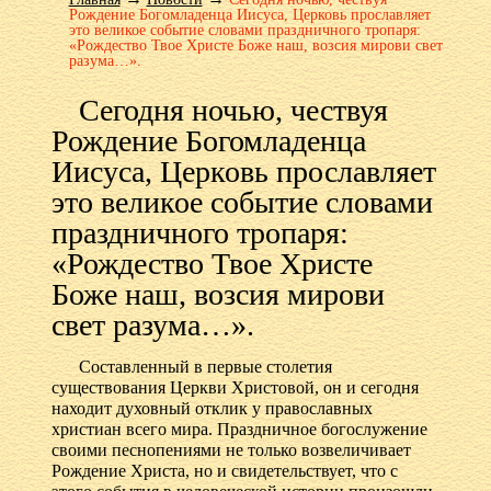
Рождение Богомладенца Иисуса, Церковь прославляет
это великое событие словами праздничного тропаря:
«Рождество Твое Христе Боже наш, возсия мирови свет
разума…».
Сегодня ночью, чествуя
Рождение Богомладенца
Иисуса, Церковь прославляет
это великое событие словами
праздничного тропаря:
«Рождество Твое Христе
Боже наш, возсия мирови
свет разума…».
Составленный в первые столетия
существования Церкви Христовой, он и сегодня
находит духовный отклик у православных
христиан всего мира. Праздничное богослужение
своими песнопениями не только возвеличивает
Рождение Христа, но и свидетельствует, что с