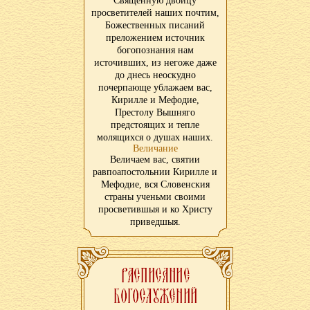
Священную двоицу
просветителей наших почтим,
Божественных писаний
преложением источник
богопознания нам
источивших, из негоже даже
до днесь неоскудно
почерпающе ублажаем вас,
Кирилле и Мефодие,
Престолу Вышняго
предстоящих и тепле
молящихся о душах наших.
Величание
Величаем вас, святии
равпоапостольнии Кирилле и
Мефодие, вся Словенския
страны ученьми своими
просветившыя и ко Христу
приведшыя.