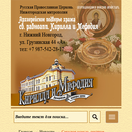
Меню
→
→
Главная
Новости
Сегодня ночью, чествуя