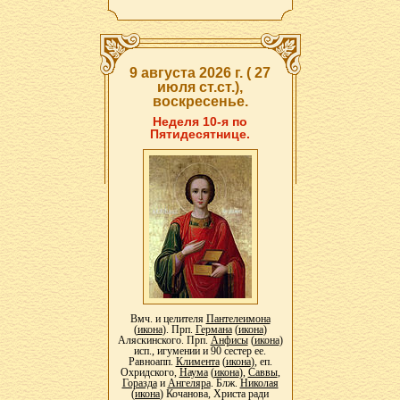
9 августа 2026 г. ( 27
июля ст.ст.),
воскресенье.
Неделя 10-я по
Пятидесятнице.
Вмч. и целителя
Пантелеимона
(
икона
). Прп.
Германа
(
икона
)
Аляскинского. Прп.
Анфисы
(
икона
)
исп., игумении и 90 сестер ее.
Равноапп.
Климента
(
икона
), еп.
Охридского,
Наума
(
икона
),
Саввы
,
Горазда
и
Ангеляра
. Блж.
Николая
(
икона
) Кочанова, Христа ради