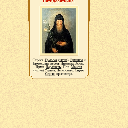
Пятидесятнице.
Сщмчч.
Ермолая
(
икона
),
Ермиппа
и
Ермократа
, иереев Никомидийских.
Прмц.
Параскевы
. Прп.
Моисея
(
икона
) Угрина, Печерского. Сщмч.
Сергия
пресвитера.