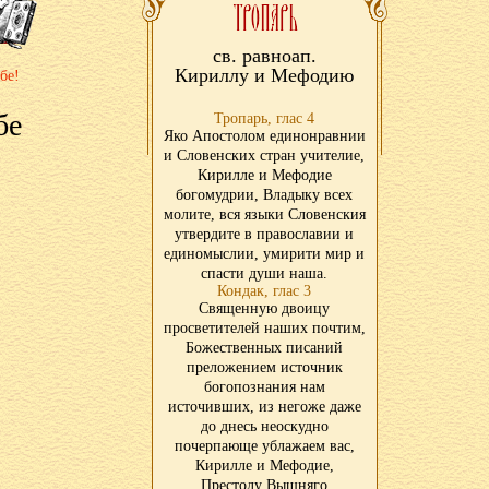
св. равноап.
Кириллу и Мефодию
бе!
бе
Тропарь, глас 4
Яко Апостолом единонравнии
и Словенских стран учителие,
Кирилле и Мефодие
богомудрии, Владыку всех
молите, вся языки Словенския
утвердите в православии и
единомыслии, умирити мир и
спасти души наша.
Кондак, глас 3
Священную двоицу
просветителей наших почтим,
Божественных писаний
преложением источник
богопознания нам
источивших, из негоже даже
до днесь неоскудно
почерпающе ублажаем вас,
Кирилле и Мефодие,
Престолу Вышняго