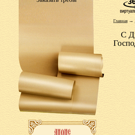
→
Главная
С Д
Госпо