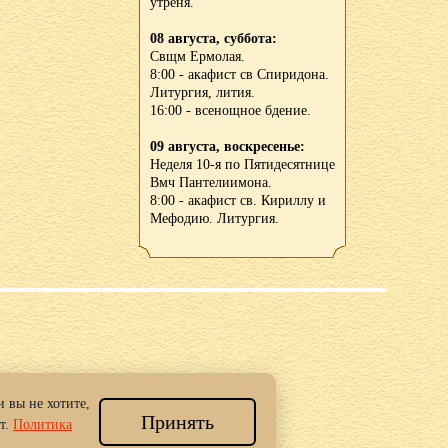
утреня.
08 августа, суббота:
Свщм Ермолая.
8:00 - акафист св Спиридона.
Литургия, лития.
16:00 - всенощное бдение.
09 августа, воскресенье:
Неделя 10-я по Пятидесятнице
Вмч Пантелиимона.
8:00 - акафист св. Кириллу и
Мефодию. Литургия.
 вы не хотите,
Принять
 Новгород.
т.
Политика