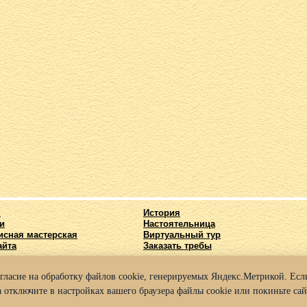
я
История
и
Настоятельница
исная мастерская
Виртуальный тур
айта
Заказать требы
огласие на обработку файлов cookie, генерируемых Яндекс.Метрикой. Если
025 Архиерейское подворье храма во имя Святых Кирилла и Мефодия г. Нижний
 отключите в настройках вашего браузера файлы cookie или покиньте сай
а конфиденциальности