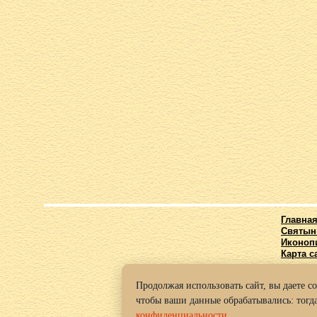
Главна
Святын
Иконоп
Карта с
Продолжая использовать сайт, вы даете с
© 2016-2
чтобы ваши данные обрабатывались: тогда
Политик
конфиденциальности