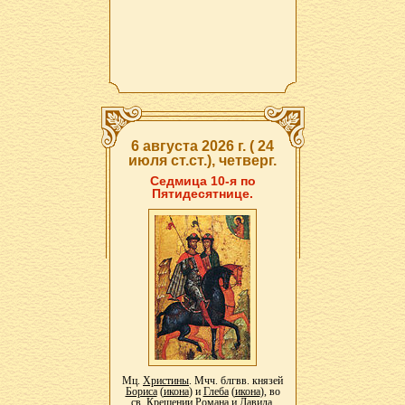
6 августа 2026 г. ( 24
июля ст.ст.), четверг.
Седмица 10-я по
Пятидесятнице.
Мц.
Христины
. Мчч. блгвв. князей
Бориса
(
икона
) и
Глеба
(
икона
), во
св. Крещении Романа и Давида.