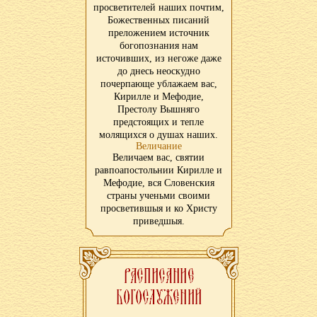
просветителей наших почтим,
Божественных писаний
преложением источник
богопознания нам
источивших, из негоже даже
до днесь неоскудно
почерпающе ублажаем вас,
Кирилле и Мефодие,
Престолу Вышняго
предстоящих и тепле
молящихся о душах наших.
Величание
Величаем вас, святии
равпоапостольнии Кирилле и
Мефодие, вся Словенския
страны ученьми своими
просветившыя и ко Христу
приведшыя.