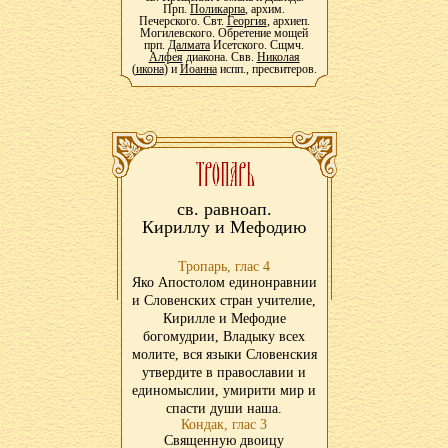
Прп.
Поликарпа
, архим.
Печерского. Свт.
Георгия
, архиеп.
Могилевского. Обретение мощей
прп.
Далмата
Исетского. Сщмч.
Алфея
диакона. Свв.
Николая
(
икона
) и
Иоанна
испп., пресвитеров.
св. равноап.
Кириллу и Мефодию
Тропарь, глас 4
Яко Апостолом единонравнии
и Словенских стран учителие,
Кирилле и Мефодие
богомудрии, Владыку всех
молите, вся языки Словенския
утвердите в православии и
единомыслии, умирити мир и
спасти души наша.
Кондак, глас 3
Священную двоицу