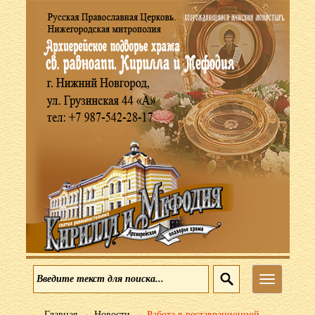
Меню
→
→
Главная
Новости
Работа в реставрационной