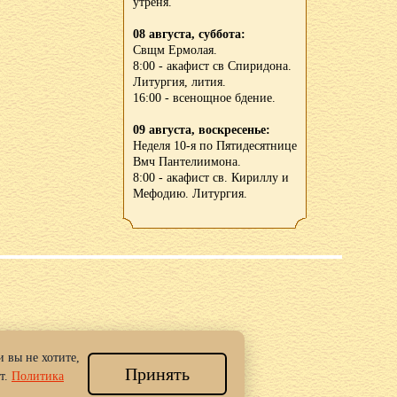
утреня.
08 августа, суббота:
Свщм Ермолая.
8:00 - акафист св Спиридона.
Литургия, лития.
16:00 - всенощное бдение.
09 августа, воскресенье:
Неделя 10-я по Пятидесятнице
Вмч Пантелиимона.
8:00 - акафист св. Кириллу и
Мефодию. Литургия.
 вы не хотите,
Принять
 Новгород.
т.
Политика