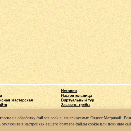
я
История
и
Настоятельница
исная мастерская
Виртуальный тур
айта
Заказать требы
огласие на обработку файлов cookie, генерируемых Яндекс.Метрикой. Если
025 Архиерейское подворье храма во имя Святых Кирилла и Мефодия г. Нижний
 отключите в настройках вашего браузера файлы cookie или покиньте сай
а конфиденциальности