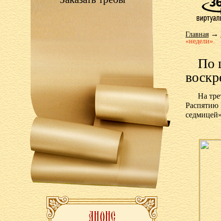
→
Главная
«недели».
По 
воскр
На тре
Распятию 
седмицей»