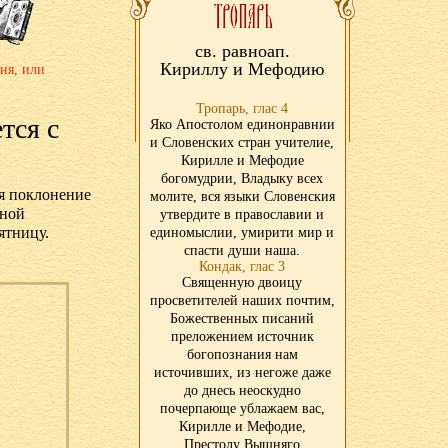
св. равноап.
Кириллу и Мефодию
ня, или
Тропарь, глас 4
тся с
Яко Апостолом единонравнии
и Словенских стран учителие,
Кирилле и Мефодие
богомудрии, Владыку всех
ся поклонение
молите, вся языки Словенския
нной
утвердите в православии и
ятницу.
единомыслии, умирити мир и
спасти души наша.
Кондак, глас 3
Священную двоицу
просветителей наших почтим,
Божественных писаний
преложением источник
богопознания нам
источивших, из негоже даже
до днесь неоскудно
почерпающе ублажаем вас,
Кирилле и Мефодие,
Престолу Вышняго