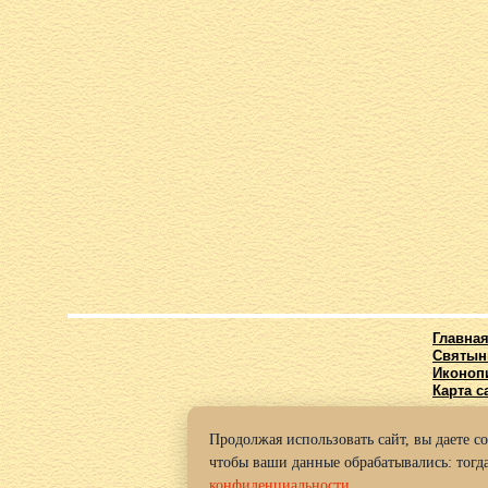
Главна
Святын
Иконоп
Карта с
Продолжая использовать сайт, вы даете с
© 2016-2
чтобы ваши данные обрабатывались: тогда
Политик
конфиденциальности