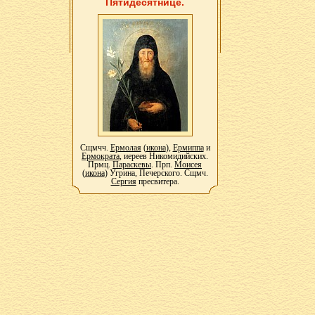
Пятидесятнице.
Сщмчч.
Ермолая
(
икона
),
Ермиппа
и
Ермократа
, иереев Никомидийских.
Прмц.
Параскевы
. Прп.
Моисея
(
икона
) Угрина, Печерского. Сщмч.
Сергия
пресвитера.