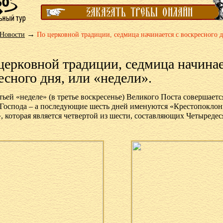
→
Новости
По церковной традиции, седмица начинается с воскресного д
церковной традиции, седмица начинае
есного дня, или «недели».
тьей «неделе» (в третье воскресенье) Великого Поста совершает
Господа – а последующие шесть дней именуются «Крестопокло
, которая является четвертой из шести, составляющих Четыредес