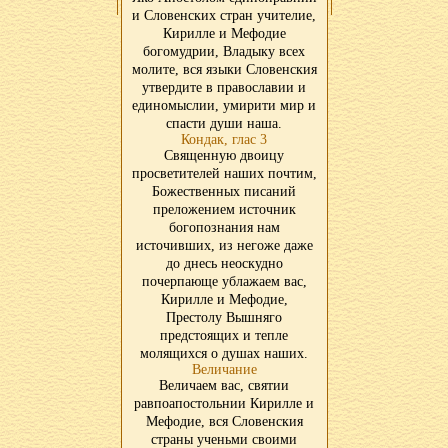
и Словенских стран учителие,
Кирилле и Мефодие
богомудрии, Владыку всех
молите, вся языки Словенския
утвердите в православии и
единомыслии, умирити мир и
спасти души наша.
Кондак, глас 3
Священную двоицу
просветителей наших почтим,
Божественных писаний
преложением источник
богопознания нам
источивших, из негоже даже
до днесь неоскудно
почерпающе ублажаем вас,
Кирилле и Мефодие,
Престолу Вышняго
предстоящих и тепле
молящихся о душах наших.
Величание
Величаем вас, святии
равпоапостольнии Кирилле и
Мефодие, вся Словенския
страны ученьми своими