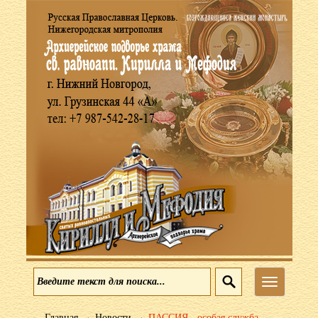
Меню
→
→
Главная
Новости
ПАССИЯ - особая служба