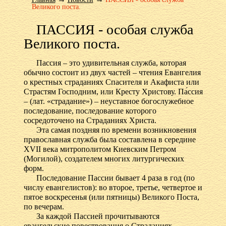
Великого поста.
ПАССИЯ - особая служба
Великого поста.
Пассия – это удивительная служба, которая
обычно состоит из двух частей – чтения Евангелия
о крестных страданиях Спасителя и Акафиста или
Страстям Господним, или Кресту Христову. Па́ссия
– (лат. «страдание») – неуставное богослужебное
последование, последование которого
сосредоточено на Страданиях Христа.
Эта самая поздняя по времени возникновения
православная служба была составлена в середине
XVII века митрополитом Киевским Петром
(Могилой), создателем многих литургических
форм.
Последование Пассии бывает 4 раза в год (по
числу евангелистов): во второе, третье, четвертое и
пятое воскресенья (или пятницы) Великого Поста,
по вечерам.
За каждой Пассией прочитываются
евангельские повествования о Страданиях