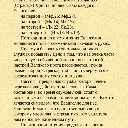
(Страстях) Христа, по две главы каждого
Евангелия:
на первой – (Мф.26; Мф.27),
на второй – (Мк.14; Мк.15),
на третьей – (Лк.22; Лк.23),
на четвертой – (Ин.18; Ин.19).
По традиции во время чтения Евангелия
молящиеся стоят с зажженными свечами в руках.
Почему я бы очень советовала на таких
службах побывать? Дело в том, что нас очень часто
заедает суета обыденной жизни, весь строгий
настрой Великого поста рассеивается, нужна
бывает порой встряска, чтобы опять вернуться к
сосредоточенному состоянию души.
Пассия – прекрасная служба, которая очень
отрезвляюще действует на человека. Сама
обстановка: во время службы люди стоят с
зажженными свечами в полутемном храме. Все это
является символом, что Евангелие для нас,
Заповеди Божии - это единственный свет, к
которому мы должны стремиться, это указатель
нам на нашем жизненном пути.
По окончании чтения продолжается пение