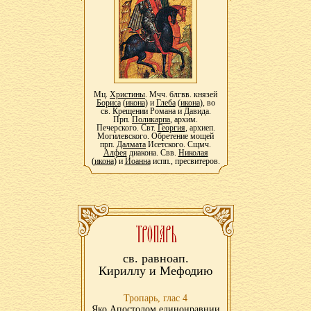
Мц.
Христины
. Мчч. блгвв. князей
Бориса
(
икона
) и
Глеба
(
икона
), во
св. Крещении Романа и Давида.
Прп.
Поликарпа
, архим.
Печерского. Свт.
Георгия
, архиеп.
Могилевского. Обретение мощей
прп.
Далмата
Исетского. Сщмч.
Алфея
диакона. Свв.
Николая
(
икона
) и
Иоанна
испп., пресвитеров.
св. равноап.
Кириллу и Мефодию
Тропарь, глас 4
Яко Апостолом единонравнии