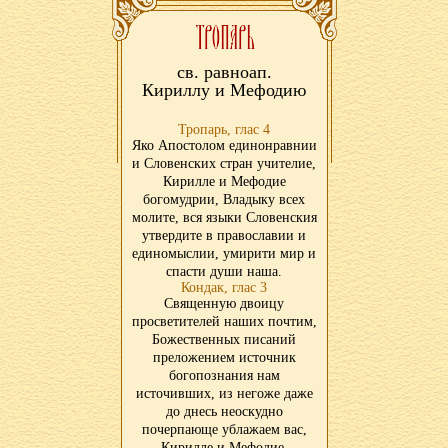
св. равноап.
Кириллу и Мефодию
Тропарь, глас 4
Яко Апостолом единонравнии
и Словенских стран учителие,
Кирилле и Мефодие
богомудрии, Владыку всех
молите, вся языки Словенския
утвердите в православии и
единомыслии, умирити мир и
спасти души наша.
Кондак, глас 3
Священную двоицу
просветителей наших почтим,
Божественных писаний
преложением источник
богопознания нам
источивших, из негоже даже
до днесь неоскудно
почерпающе ублажаем вас,
Кирилле и Мефодие,