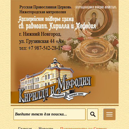
Меню
→
→
Главная
Новости
Паломничество на Святую