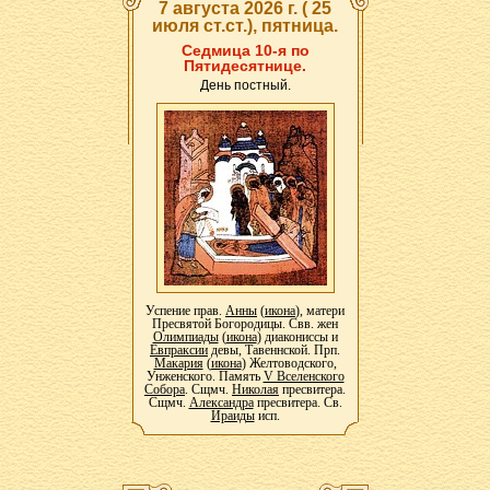
7 августа 2026 г. ( 25
июля ст.ст.), пятница.
Седмица 10-я по
Пятидесятнице.
День постный.
Успение прав.
Анны
(
икона
), матери
Пресвятой Богородицы. Свв. жен
Олимпиады
(
икона
) диакониссы и
Евпраксии
девы, Тавеннской. Прп.
Макария
(
икона
) Желтоводского,
Унженского. Память
V Вселенского
Собора
. Сщмч.
Николая
пресвитера.
Сщмч.
Александра
пресвитера. Св.
Ираиды
исп.