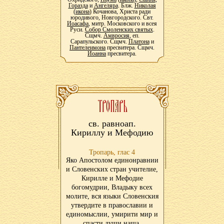
Горазда
и
Ангеляра
. Блж.
Николая
(
икона
) Кочанова, Христа ради
юродивого, Новгородского. Свт.
Иоасафа
, митр. Московского и всея
Руси.
Собор Смоленских святых
.
Сщмч.
Амвросия
, еп.
Сарапульского. Сщмч.
Платона
и
Пантелеимона
пресвитера. Сщмч.
Иоанна
пресвитера.
св. равноап.
Кириллу и Мефодию
Тропарь, глас 4
Яко Апостолом единонравнии
и Словенских стран учителие,
Кирилле и Мефодие
богомудрии, Владыку всех
молите, вся языки Словенския
утвердите в православии и
единомыслии, умирити мир и
спасти души наша.