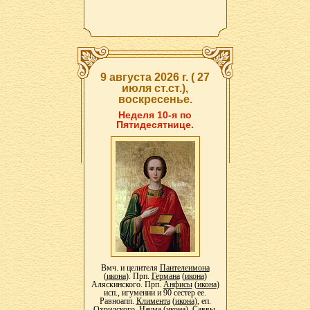
9 августа 2026 г. ( 27
июля ст.ст.),
воскресенье.
Неделя 10-я по
Пятидесятнице.
Вмч. и целителя
Пантелеимона
(
икона
). Прп.
Германа
(
икона
)
Аляскинского. Прп.
Анфисы
(
икона
)
исп., игумении и 90 сестер ее.
Равноапп.
Климента
(
икона
), еп.
Охридского,
Наума
(
икона
),
Саввы
,