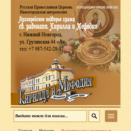
Меню
→
→
Главная
Новости
Настоятельница подворья св