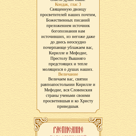
Кондак, глас 3
Священную двоицу
просветителей наших почтим,
Божественных писаний
преложением источник
богопознания нам
источивших, из негоже даже
до днесь неоскудно
почерпающе ублажаем вас,
Кирилле и Мефодие,
Престолу Вышняго
предстоящих и тепле
молящихся о душах наших.
Величание
Величаем вас, святии
равпоапостольнии Кирилле и
Мефодие, вся Словенския
страны ученьми своими
просветившыя и ко Христу
приведшыя.