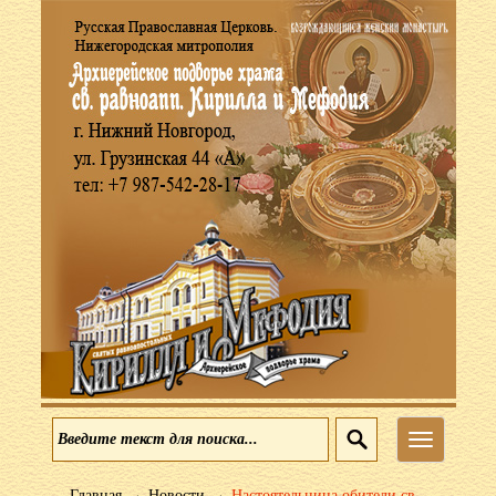
Меню
→
→
Главная
Новости
Настоятельница обители св