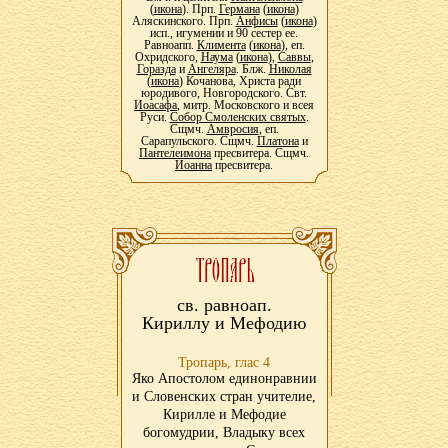
(
икона
). Прп.
Германа
(
икона
)
Аляскинского. Прп.
Анфисы
(
икона
)
исп., игумении и 90 сестер ее.
Равноапп.
Климента
(
икона
), еп.
Охридского,
Наума
(
икона
),
Саввы
,
Горазда
и
Ангеляра
. Блж.
Николая
(
икона
) Кочанова, Христа ради
юродивого, Новгородского. Свт.
Иоасафа
, митр. Московского и всея
Руси.
Собор Смоленских святых
.
Сщмч.
Амвросия
, еп.
Сарапульского. Сщмч.
Платона
и
Пантелеимона
пресвитера. Сщмч.
Иоанна
пресвитера.
св. равноап.
Кириллу и Мефодию
Тропарь, глас 4
Яко Апостолом единонравнии
и Словенских стран учителие,
Кирилле и Мефодие
богомудрии, Владыку всех