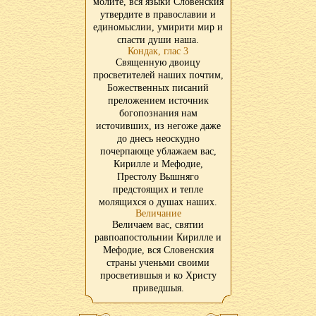
молите, вся языки Словенския
утвердите в православии и
единомыслии, умирити мир и
спасти души наша.
Кондак, глас 3
Священную двоицу
просветителей наших почтим,
Божественных писаний
преложением источник
богопознания нам
источивших, из негоже даже
до днесь неоскудно
почерпающе ублажаем вас,
Кирилле и Мефодие,
Престолу Вышняго
предстоящих и тепле
молящихся о душах наших.
Величание
Величаем вас, святии
равпоапостольнии Кирилле и
Мефодие, вся Словенския
страны ученьми своими
просветившыя и ко Христу
приведшыя.