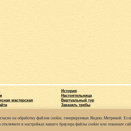
я
История
и
Настоятельница
исная мастерская
Виртуальный тур
айта
Заказать требы
огласие на обработку файлов cookie, генерируемых Яндекс.Метрикой. Если
025 Архиерейское подворье храма во имя Святых Кирилла и Мефодия г. Нижний
 отключите в настройках вашего браузера файлы cookie или покиньте сай
а конфиденциальности