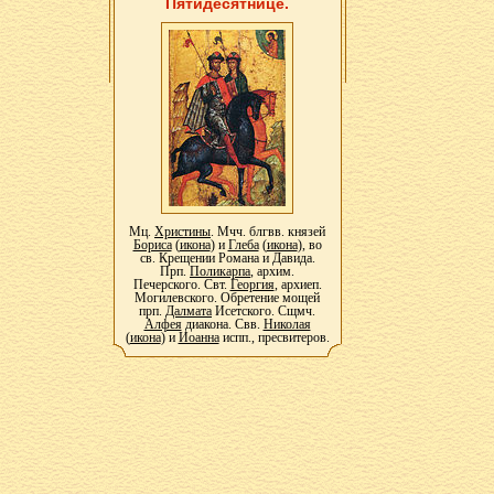
Пятидесятнице.
Мц.
Христины
. Мчч. блгвв. князей
Бориса
(
икона
) и
Глеба
(
икона
), во
св. Крещении Романа и Давида.
Прп.
Поликарпа
, архим.
Печерского. Свт.
Георгия
, архиеп.
Могилевского. Обретение мощей
прп.
Далмата
Исетского. Сщмч.
Алфея
диакона. Свв.
Николая
(
икона
) и
Иоанна
испп., пресвитеров.