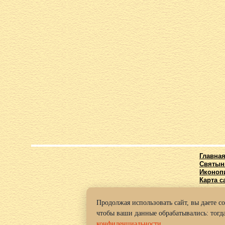
Главна
Святын
Иконоп
Карта с
Продолжая использовать сайт, вы даете с
© 2016-2
чтобы ваши данные обрабатывались: тогда
Политик
конфиденциальности