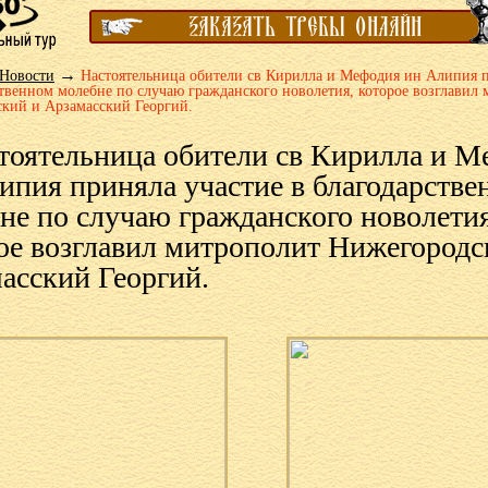
→
Новости
Настоятельница обители св Кирилла и Мефодия ин Алипия п
ственном молебне по случаю гражданского новолетия, которое возглавил
кий и Арзамасский Георгий.
тоятельница обители св Кирилла и М
ипия приняла участие в благодарстве
не по случаю гражданского новолетия
ое возглавил митрополит Нижегородс
асский Георгий.