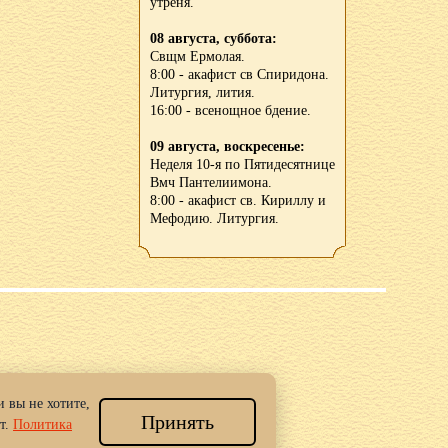
утреня.
08 августа, суббота:
Свщм Ермолая.
8:00 - акафист св Спиридона.
Литургия, лития.
16:00 - всенощное бдение.
09 августа, воскресенье:
Неделя 10-я по Пятидесятнице
Вмч Пантелиимона.
8:00 - акафист св. Кириллу и
Мефодию. Литургия.
 вы не хотите,
Принять
 Новгород.
т.
Политика