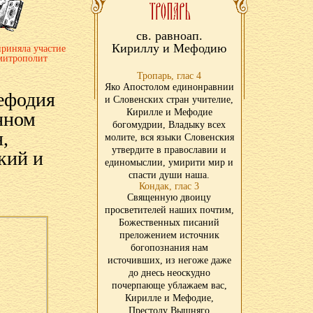
св. равноап.
Кириллу и Мефодию
риняла участие
 митрополит
Тропарь, глас 4
Яко Апостолом единонравнии
ефодия
и Словенских стран учителие,
Кирилле и Мефодие
нном
богомудрии, Владыку всех
,
молите, вся языки Словенския
утвердите в православии и
кий и
единомыслии, умирити мир и
спасти души наша.
Кондак, глас 3
Священную двоицу
просветителей наших почтим,
Божественных писаний
преложением источник
богопознания нам
источивших, из негоже даже
до днесь неоскудно
почерпающе ублажаем вас,
Кирилле и Мефодие,
Престолу Вышняго