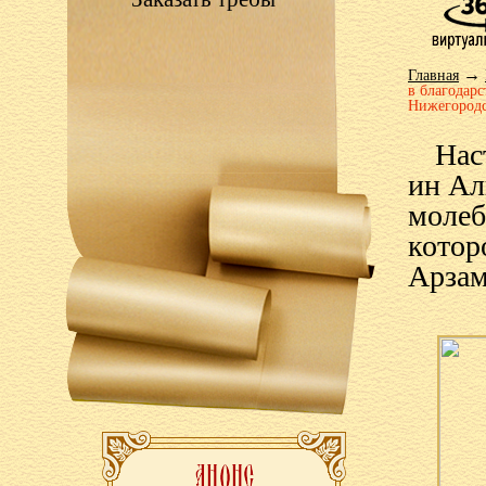
→
Главная
в благодар
Нижегородс
Нас
ин Ал
молеб
котор
Арзам