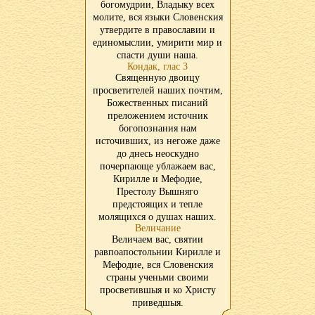
богомудрии, Владыку всех
молите, вся языки Словенския
утвердите в православии и
единомыслии, умирити мир и
спасти души наша.
Кондак, глас 3
Священную двоицу
просветителей наших почтим,
Божественных писаний
преложением источник
богопознания нам
источивших, из негоже даже
до днесь неоскудно
почерпающе ублажаем вас,
Кирилле и Мефодие,
Престолу Вышняго
предстоящих и тепле
молящихся о душах наших.
Величание
Величаем вас, святии
равпоапостольнии Кирилле и
Мефодие, вся Словенския
страны ученьми своими
просветившыя и ко Христу
приведшыя.