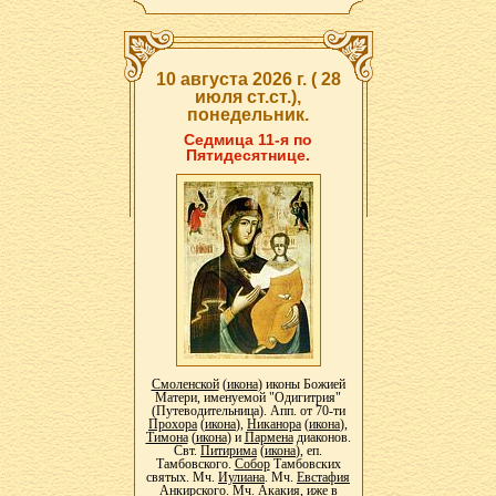
10 августа 2026 г. ( 28
июля ст.ст.),
понедельник.
Седмица 11-я по
Пятидесятнице.
Смоленской
(
икона
) иконы Божией
Матери, именуемой "Одигитрия"
(Путеводительница). Апп. от 70-ти
Прохора
(
икона
),
Никанора
(
икона
),
Тимона
(
икона
) и
Пармена
диаконов.
Свт.
Питирима
(
икона
), еп.
Тамбовского.
Собор
Тамбовских
святых. Мч.
Иулиана
. Мч.
Евстафия
Анкирского. Мч.
Акакия
, иже в