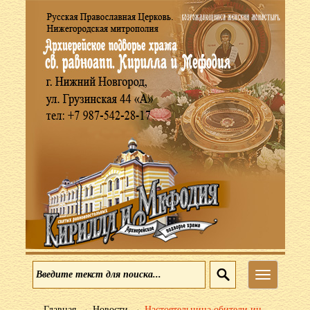
Меню
→
→
Главная
Новости
Настоятельница обители ин