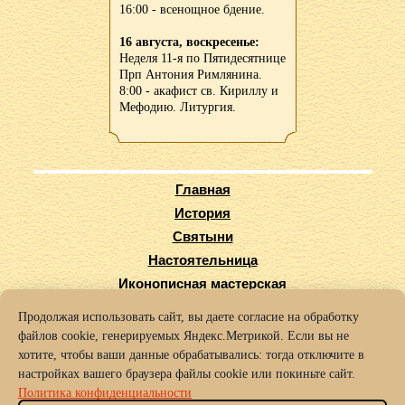
16:00 - всенощное бдение.
16 августа, воскресенье:
Неделя 11-я по Пятидесятнице
Прп Антония Римлянина.
8:00 - акафист св. Кириллу и
Мефодию. Литургия.
Главная
История
Святыни
Настоятельница
Иконописная мастерская
Виртуальный тур
Продолжая использовать сайт, вы даете согласие на обработку
Карта сайта
файлов cookie, генерируемых Яндекс.Метрикой. Если вы не
Заказать требы
хотите, чтобы ваши данные обрабатывались: тогда отключите в
настройках вашего браузера файлы cookie или покиньте сайт.
© 2016-2025 Архиерейское подворье храма во имя Святых Кирилла
Политика конфиденциальности
и Мефодия г. Нижний Новгород.
Политика конфиденциальности