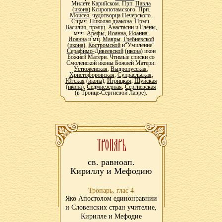
Милете Карийском. Прп.
Павла
(
икона
) Ксиропотамского. Прп.
Моисея
, чудотворца Печерского.
Сщмч.
Николая
диакона. Прмч.
Василия
, прмцц.
Анастасии
и
Елены
,
мчч.
Арефы
,
Иоанна
,
Иоанна
,
Иоанна
и мц.
Мавры
.
Гребневской
(
икона
),
Костромской
и"Умиление"
Серафимо-Дивеевской
(
икона
) икон
Божией Матери. Чтимые списки со
Смоленской иконы Божией Матери:
Устюженская
,
Выдропусская
,
Христофоровская
,
Супрасльская
,
Югская
(
икона
),
Игрицкая
,
Шуйская
(
икона
),
Седмиезерная
,
Сергиевская
(в Троице-Сергиевой Лавре).
св. равноап.
Кириллу и Мефодию
Тропарь, глас 4
Яко Апостолом единонравнии
и Словенских стран учителие,
Кирилле и Мефодие