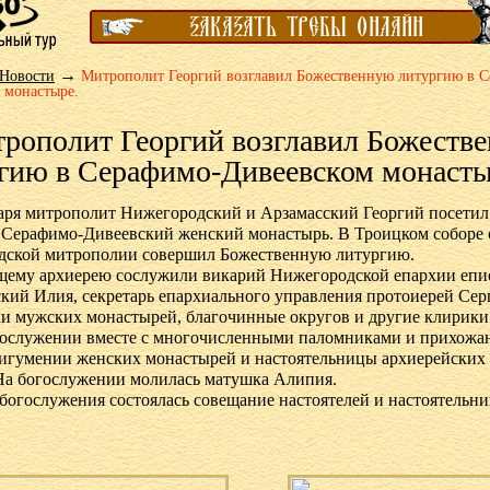
→
Новости
Митрополит Георгий возглавил Божественную литургию в 
 монастыре.
рополит Георгий возглавил Божеств
гию в Серафимо-Дивеевском монасты
аря митрополит Нижегородский и Арзамасский Георгий посетил
Серафимо-Дивеевский женский монастырь. В Троицком соборе 
дской митрополии совершил Божественную литургию.
щему архиерею сослужили викарий Нижегородской епархии епи
кий Илия, секретарь епархиального управления протоиерей Сер
и мужских монастырей, благочинные округов и другие клирики
гослужении вместе с многочисленными паломниками и прихожа
игумении женских монастырей и настоятельницы архиерейских
На богослужении молилась матушка Алипия.
богослужения состоялась совещание настоятелей и настоятельн