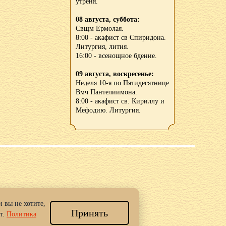
утреня.
08 августа, суббота:
Свщм Ермолая.
8:00 - акафист св Спиридона.
Литургия, лития.
16:00 - всенощное бдение.
09 августа, воскресенье:
Неделя 10-я по Пятидесятнице
Вмч Пантелиимона.
8:00 - акафист св. Кириллу и
Мефодию. Литургия.
 вы не хотите,
Принять
 Новгород.
т.
Политика