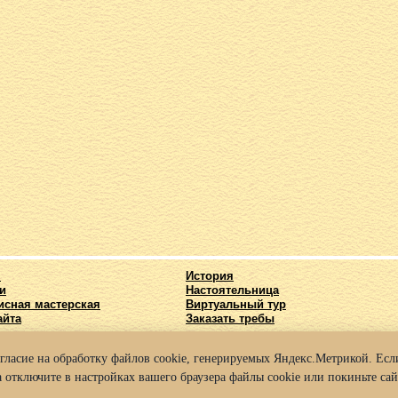
я
История
и
Настоятельница
исная мастерская
Виртуальный тур
айта
Заказать требы
огласие на обработку файлов cookie, генерируемых Яндекс.Метрикой. Если
025 Архиерейское подворье храма во имя Святых Кирилла и Мефодия г. Нижний
 отключите в настройках вашего браузера файлы cookie или покиньте сай
а конфиденциальности