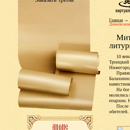
→
Главная
Дивеевском
Мит
литур
10 янв
Троицкий 
Нижегоро
Правя
Балахнинс
наместник
На бо
молились 
епархии. 
После 
обителей.