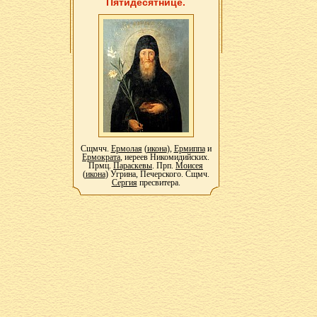
Пятидесятнице.
Сщмчч.
Ермолая
(
икона
),
Ермиппа
и
Ермократа
, иереев Никомидийских.
Прмц.
Параскевы
. Прп.
Моисея
(
икона
) Угрина, Печерского. Сщмч.
Сергия
пресвитера.