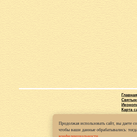
Главна
Святын
Иконоп
Карта с
Продолжая использовать сайт, вы даете с
© 2016-2
чтобы ваши данные обрабатывались: тогда
Политик
конфиденциальности