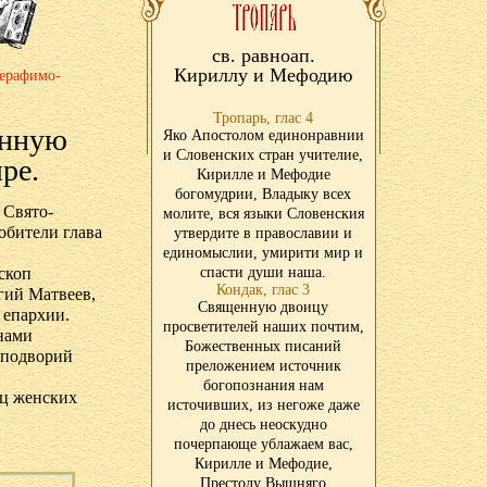
св. равноап.
Кириллу и Мефодию
Серафимо-
Тропарь, глас 4
енную
Яко Апостолом единонравнии
и Словенских стран учителие,
ре.
Кирилле и Мефодие
богомудрии, Владыку всех
 Свято-
молите, вся языки Словенския
обители глава
утвердите в православии и
единомыслии, умирити мир и
скоп
спасти души наша.
Кондак, глас 3
гий Матвеев,
Священную двоицу
 епархии.
просветителей наших почтим,
нами
Божественных писаний
 подворий
преложением источник
богопознания нам
иц женских
источивших, из негоже даже
до днесь неоскудно
почерпающе ублажаем вас,
Кирилле и Мефодие,
Престолу Вышняго