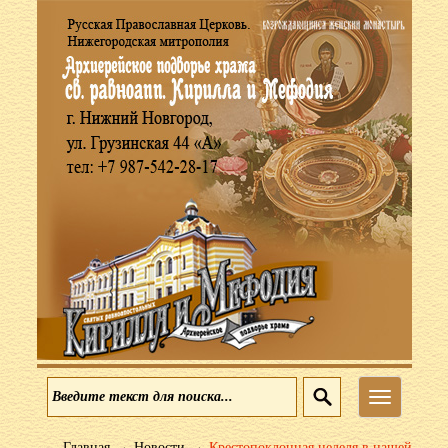
Меню
→
→
Главная
Новости
Крестопоклонная неделя в нашей