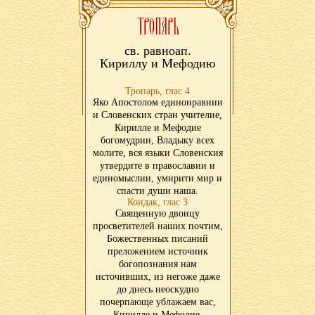
св. равноап.
Кириллу и Мефодию
Тропарь, глас 4
Яко Апостолом единонравнии
и Словенских стран учителие,
Кирилле и Мефодие
богомудрии, Владыку всех
молите, вся языки Словенския
утвердите в православии и
единомыслии, умирити мир и
спасти души наша.
Кондак, глас 3
Священную двоицу
просветителей наших почтим,
Божественных писаний
преложением источник
богопознания нам
источивших, из негоже даже
до днесь неоскудно
почерпающе ублажаем вас,
Кирилле и Мефодие,