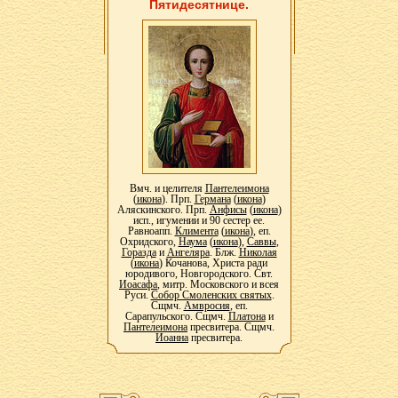
Пятидесятнице.
Вмч. и целителя
Пантелеимона
(
икона
). Прп.
Германа
(
икона
)
Аляскинского. Прп.
Анфисы
(
икона
)
исп., игумении и 90 сестер ее.
Равноапп.
Климента
(
икона
), еп.
Охридского,
Наума
(
икона
),
Саввы
,
Горазда
и
Ангеляра
. Блж.
Николая
(
икона
) Кочанова, Христа ради
юродивого, Новгородского. Свт.
Иоасафа
, митр. Московского и всея
Руси.
Собор Смоленских святых
.
Сщмч.
Амвросия
, еп.
Сарапульского. Сщмч.
Платона
и
Пантелеимона
пресвитера. Сщмч.
Иоанна
пресвитера.