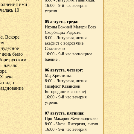
8:00 - Литургия. Панихида.
сполнения ими
16:00 - 9-й час вечерня
чалась 10
утреня.
05 августа, среда:
Иконы Божией Матери Всех
Скорбящих Радосте.
е. Вскоре
8:00 - Литургия, лития
зя
акафист с водосвятие
 чудесное
Спасителю.
т день было
16:00 - 9-й час всенощное
боре русским
бдение..
- начало
06 августа, четверг:
ора
Мц Христины.
XX века
8:00 - Литургия, лития
ы под 5
(акафист Казанской
разднование
Богородице в часовне).
16:00 - 9-й час вечерня
утреня.
07 августа, пятница:
Прп Макария Желтоводского.
8:00 - Часы. Литургия, лития.
16:00 - 9-й час вечерня