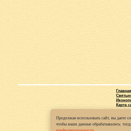
Главна
Святын
Иконоп
Карта с
Продолжая использовать сайт, вы даете с
© 2016-2
чтобы ваши данные обрабатывались: тогда
Политик
конфиденциальности