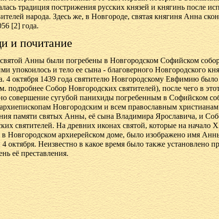
чалась традиция пострижения русских князей и княгинь после и
вителей народа. Здесь же, в Новгороде, святая княгиня Анна скон
56 [2] года.
и и почитание
святой Анны были погребены в Новгородском Софийском собор
ими упокоилось и тело ее сына - благоверного Новгородского кня
. 4 октября 1439 года святителю Новгородскому Евфимию было
см. подробнее Собор Новгородских святителей), после чего в это
но совершение сугубой панихиды погребенным в Софийском со
 архиепископам Новгородским и всем православным христианам 
ния памяти святых Анны, её сына Владимира Ярославича, и Соб
ких святителей. На древних иконах святой, которые на начало 
 в Новгородском архиерейском доме, было изображено имя Анн
и 4 октября. Неизвестно в какое время было также установлено п
ень её преставления.