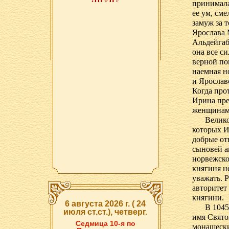
принимала
ее ум, см
замуж за 
Ярослава 
Альдейгаб
она все с
верной по
наемная н
и Ярослав
Когда про
Ирина пре
женщинами
Велико
которых И
добрые от
сыновей а
норвежско
княгиня н
уважать. 
авторитет
княгини.
6 августа 2026 г. ( 24
В 1045
июля ст.ст.), четверг.
имя Свято
Седмица 10-я по
монашески