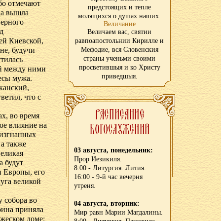
бо отмечают
предстоящих и тепле
ца вышла
молящихся о душах наших.
верного
Величание
д
Величаем вас, святии
ней Киевской,
равпоапостольнии Кирилле и
не, будучи
Мефодие, вся Словенския
страны ученьми своими
утилась
просветившыя и ко Христу
й между ними
приведшыя.
есы мужа.
канский,
ветил, что с
х, во время
ое влияние на
 изгнанных
 а также
03 августа, понедельник:
великая
Прор Иезикиля.
а будут
8:00 - Литургия. Лития.
и Европы, его
16:00 - 9-й час вечерня
луга великой
утреня.
у собора во
04 августа, вторник:
рина приняла
Мир равн Марии Магдалины.
жеском доме;