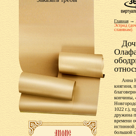
→
Главная
Эстрид (до
славянам).
Доч
Олафа
ободр
относ
Анна Н
княгиня, 
благоверн
кончины, 
Новгородс
1022 г.), 
дружина п
времени о
истинной 
большой с