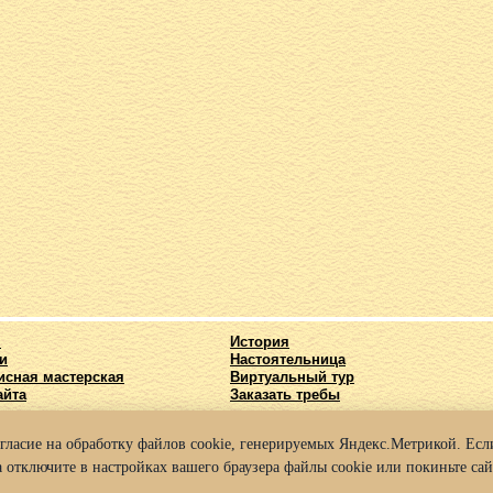
я
История
и
Настоятельница
исная мастерская
Виртуальный тур
айта
Заказать требы
огласие на обработку файлов cookie, генерируемых Яндекс.Метрикой. Если
025 Архиерейское подворье храма во имя Святых Кирилла и Мефодия г. Нижний
 отключите в настройках вашего браузера файлы cookie или покиньте сай
а конфиденциальности