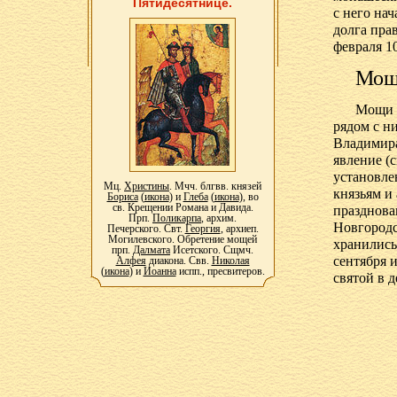
Пятидесятнице.
с него на
долга пра
февраля 10
Мощ
Мощи 
рядом с н
Владимира
явление (
установле
Мц.
Христины
. Мчч. блгвв. князей
князьям и
Бориса
(
икона
) и
Глеба
(
икона
), во
св. Крещении Романа и Давида.
празднова
Прп.
Поликарпа
, архим.
Новгородс
Печерского. Свт.
Георгия
, архиеп.
Могилевского. Обретение мощей
хранились
прп.
Далмата
Исетского. Сщмч.
сентября 
Алфея
диакона. Свв.
Николая
(
икона
) и
Иоанна
испп., пресвитеров.
святой в д