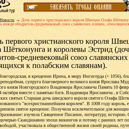
→
Новости
Дочь первого христианского короля Швеции Олафа Шёткону
чь вождя ободритов-средневековый союз славянских племен, относящихс
ь первого христианского короля Шве
 Шётконунга и королевы Эстрид (доч
итов-средневековый союз славянских
ящихся к полабским славянам).
овгородская, в крещении Ирина, в миру Ингигерда (+ 1056), бл
преподобная, супруга благоверного великого князя Ярослава Муд
ого князя Новгородского Владимира Ярославича Память 10 февр
4 октября вместе с памятью блгв. Владимира Ярославича , в Соб
ких святых Старшая дочь шведского короля святого Олафа Шетк
прозванного "всехристианнейшим королем". В 1008 году король, е
риняли святое крещение. Получила исключительное для женщи
бразование: изучила Священное Писание, литературу, историю.
дочерью Скандинавии эпохи викингов и потому с ранних лет по
вободой, участвовала в общественной жизни своей родины, пут