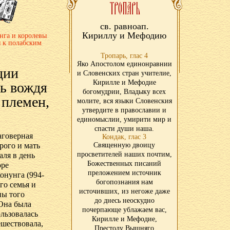
св. равноап.
Кириллу и Мефодию
нга и королевы
я к полабским
Тропарь, глас 4
Яко Апостолом единонравнии
ции
и Словенских стран учителие,
Кирилле и Мефодие
ь вождя
богомудрии, Владыку всех
 племен,
молите, вся языки Словенския
утвердите в православии и
единомыслии, умирити мир и
спасти души наша.
аговерная
Кондак, глас 3
рого и мать
Священную двоицу
просветителей наших почтим,
аля в день
Божественных писаний
оре
преложением источник
онунга (994-
богопознания нам
го семья и
источивших, из негоже даже
ны того
до днесь неоскудно
 Она была
почерпающе ублажаем вас,
льзовалась
Кирилле и Мефодие,
ешествовала,
Престолу Вышняго