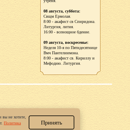
утреня.
08 августа, суббота:
Свщм Ермолая.
8:00 - акафист св Спиридона.
Литургия, лития.
16:00 - всенощное бдение.
09 августа, воскресенье:
Неделя 10-я по Пятидесятнице
Вмч Пантелиимона.
8:00 - акафист св. Кириллу и
Мефодию. Литургия.
 вы не хотите,
Принять
 Новгород.
т.
Политика