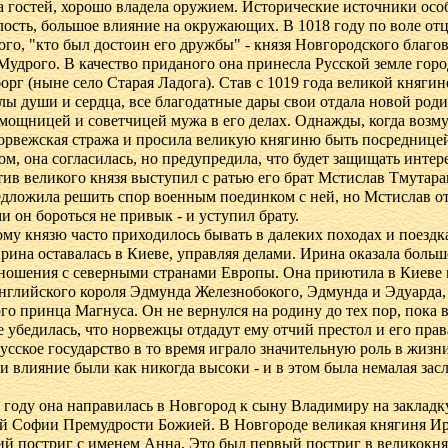
 гостей, хорошо владела оружием. Исторические источники осо
елость, большое влияние на окружающих. В 1018 году по воле от
того, "кто был достоин его дружбы" - князя Новгородского благо
Мудрого. В качество приданого она принесла Русской земле горо
орг (ныне село Старая Ладога). Став с 1019 года великой княги
илы души и сердца, все благодатные дары свои отдала новой роди
мощницей и советчицей мужа в его делах. Однажды, когда возм
орвежская стража и просила великую княгиню быть посреднице
ом, она согласилась, но предупредила, что будет защищать интер
тив великого князя выступил с ратью его брат Мстислав Тмутара
дложила решить спор военным поединком с ней, но Мстислав от
 он бороться не привык - и уступил брату.
му князю часто приходилось бывать в далеких походах и поездка
рина оставалась в Киеве, управляя делами. Ирина оказала больш
ношения с северными странами Европы. Она приютила в Киеве
нглийского короля Эдмунда Железнобокого, Эдмунда и Эдуарда,
го принца Магнуса. Он не вернулся на родину до тех пор, пока 
е убедилась, что норвежцы отдадут ему отчий престол и его прав
Русское государство в то время играло значительную роль в жизн
 и влияние были как никогда высоки - и в этом была немалая зас
 году она направилась в Новгород к сыну Владимиру на закладк
й Софии Премудрости Божией. В Новгороде великая княгиня И
й постриг с именем Анна. Это был первый постриг в великокня