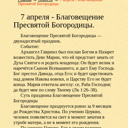
Пресвятой Богородицы.
7 апреля - Благовещение
Пресвятой Богородицы.
Благовещение Пресвятой Богородицы —
двунадесятый праздник.
Cобытие:
Архангел Гавриил был послан Богом в Назарет
возвестить Деве Марии, что ей предстоит зачать от
Духа Святого и родить младенца: Он будет велик и
наречётся Сыном Всевышнего, и даст Ему Господь
Бог престол Давида, отца Его; и будет царствовать
над домом Иакова вовеки, и Царству Его не будет
конца. Мария ответила ангелу: се, Раба Господня;
да будет мне по слову Твоему (Лк 1:26–38).
Суть праздника Благовещение Пресвятой
Богородицы
Благовещение празднуется ровно за 9 месяцев
до Рождества Христова. По учению Церкви,
человек появляется на свет в момент зачатия в
утробе матери, а не в момент его рождения.
По учению Церкви, Бог в своем величии