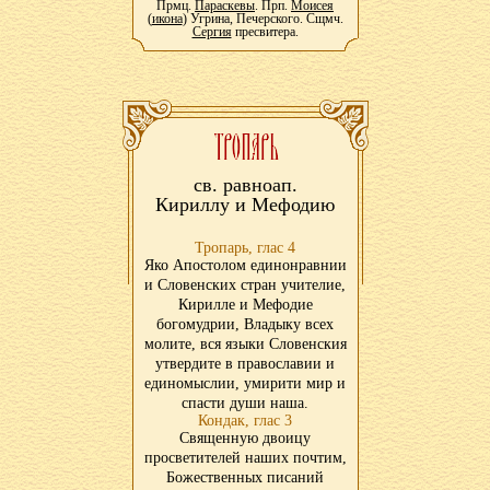
Прмц.
Параскевы
. Прп.
Моисея
(
икона
) Угрина, Печерского. Сщмч.
Сергия
пресвитера.
св. равноап.
Кириллу и Мефодию
Тропарь, глас 4
Яко Апостолом единонравнии
и Словенских стран учителие,
Кирилле и Мефодие
богомудрии, Владыку всех
молите, вся языки Словенския
утвердите в православии и
единомыслии, умирити мир и
спасти души наша.
Кондак, глас 3
Священную двоицу
просветителей наших почтим,
Божественных писаний