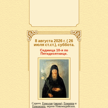
8 августа 2026 г. ( 26
июля ст.ст.), суббота.
Седмица 10-я по
Пятидесятнице.
Сщмчч.
Ермолая
(
икона
),
Ермиппа
и
Ермократа
, иереев Никомидийских.