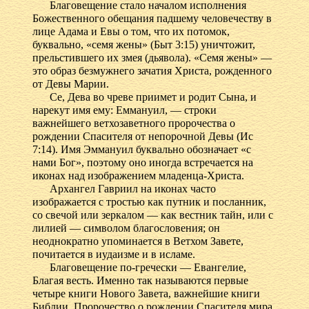
Благовещение стало началом исполнения
Божественного обещания падшему человечеству в
лице Адама и Евы о том, что их потомок,
буквально, «семя жены» (Быт 3:15) уничтожит,
прельстившего их змея (дьявола). «Семя жены» —
это образ безмужнего зачатия Христа, рожденного
от Девы Марии.
Се, Дева во чреве приимет и родит Сына, и
нарекут имя ему: Еммануил, — строки
важнейшего ветхозаветного пророчества о
рождении Спасителя от непорочной Девы (Ис
7:14). Имя Эммануил буквально обозначает «с
нами Бог», поэтому оно иногда встречается на
иконах над изображением младенца-Христа.
Архангел Гавриил на иконах часто
изображается с тростью как путник и посланник,
со свечой или зеркалом — как вестник тайн, или с
лилией — символом благословения; он
неоднократно упоминается в Ветхом Завете,
почитается в иудаизме и в исламе.
Благовещение по-гречески — Евангелие,
Благая весть. Именно так называются первые
четыре книги Нового Завета, важнейшие книги
Библии. Пророчество о рождении Спасителя мира,