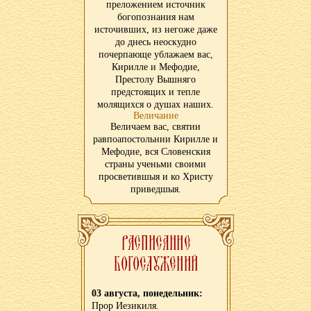
преложением источник
богопознания нам
источивших, из негоже даже
до днесь неоскудно
почерпающе ублажаем вас,
Кирилле и Мефодие,
Престолу Вышняго
предстоящих и тепле
молящихся о душах наших.
Величание
Величаем вас, святии
равпоапостольнии Кирилле и
Мефодие, вся Словенския
страны ученьми своими
просветившыя и ко Христу
приведшыя.
03 августа, понедельник:
Прор Иезикиля.