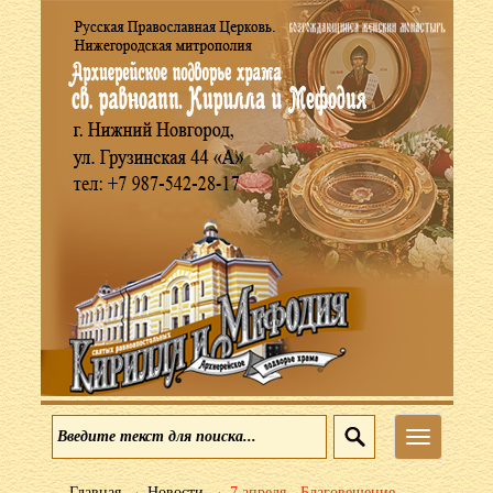
Меню
→
→
Главная
Новости
7 апреля - Благовещение