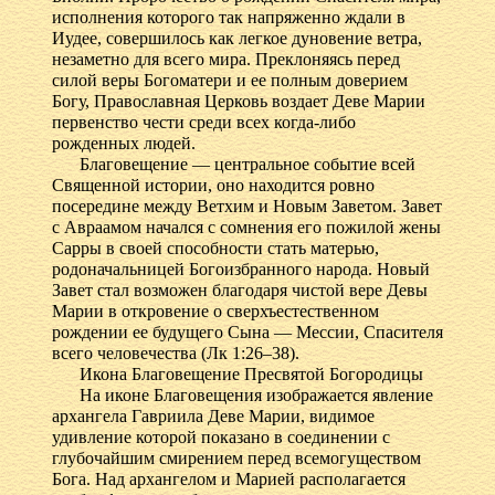
исполнения которого так напряженно ждали в
Иудее, совершилось как легкое дуновение ветра,
незаметно для всего мира. Преклоняясь перед
силой веры Богоматери и ее полным доверием
Богу, Православная Церковь воздает Деве Марии
первенство чести среди всех когда-либо
рожденных людей.
Благовещение — центральное событие всей
Священной истории, оно находится ровно
посередине между Ветхим и Новым Заветом. Завет
с Авраамом начался с сомнения его пожилой жены
Сарры в своей способности стать матерью,
родоначальницей Богоизбранного народа. Новый
Завет стал возможен благодаря чистой вере Девы
Марии в откровение о сверхъестественном
рождении ее будущего Сына — Мессии, Спасителя
всего человечества (Лк 1:26–38).
Икона Благовещение Пресвятой Богородицы
На иконе Благовещения изображается явление
архангела Гавриила Деве Марии, видимое
удивление которой показано в соединении с
глубочайшим смирением перед всемогуществом
Бога. Над архангелом и Марией располагается