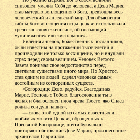
снизошел, умалил Себя до человека, а Дева Мария,
став матерью воплощенного Бога, превзошла весь
человеческий и ангельский мир. Для объяснения
тайны Боговоплощения отцы церкви использовали
греческое слово «кенозис», обозначающий
«уничижение» или «истощание».
Явления ангелов, Божественных посланников,
были известны на протяжении тысячелетий и
производили не только восхищение, но и внушали
страх перед своим величием. Человек Ветхого
Завета понимал свое недостоинство перед
светлыми существами иного мира. Но Христос,
став одним из людей, сделал человека самым
достойным из сотворенных существ.
«Богородице Дево, радуйся, Благодатная
Марие, Господь с Тобою, благословенна ты в
женах и благословен плод чрева Твоего, яко Спаса
родила еси душ наших»,
— слова этой одной из самых известных и
любимых молитв Церкви, обращенных к
Пресвятой Богородице, почти буквально
повторяют обетование Деве Марии, произнесенное
архангелом Гавриилом.