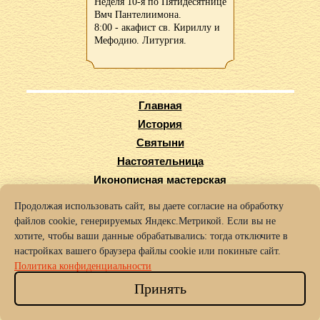
Неделя 10-я по Пятидесятнице
Вмч Пантелиимона.
8:00 - акафист св. Кириллу и
Мефодию. Литургия.
Главная
История
Святыни
Настоятельница
Иконописная мастерская
Виртуальный тур
Продолжая использовать сайт, вы даете согласие на обработку
Карта сайта
файлов cookie, генерируемых Яндекс.Метрикой. Если вы не
Заказать требы
хотите, чтобы ваши данные обрабатывались: тогда отключите в
настройках вашего браузера файлы cookie или покиньте сайт.
© 2016-2025 Архиерейское подворье храма во имя Святых Кирилла
Политика конфиденциальности
и Мефодия г. Нижний Новгород.
Политика конфиденциальности
Принять