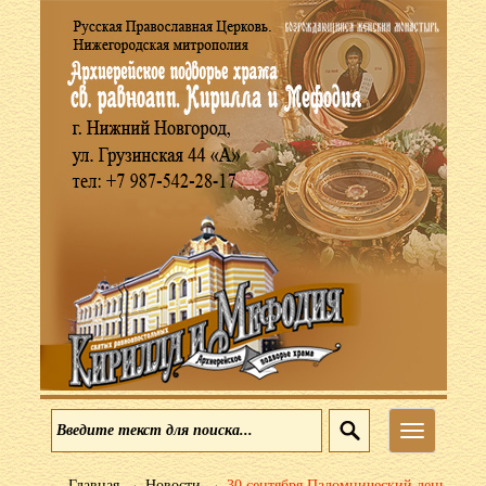
Меню
→
→
Главная
Новости
30 сентября Паломнический день