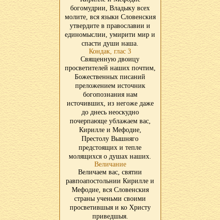
богомудрии, Владыку всех
молите, вся языки Словенския
утвердите в православии и
единомыслии, умирити мир и
спасти души наша.
Кондак, глас 3
Священную двоицу
просветителей наших почтим,
Божественных писаний
преложением источник
богопознания нам
источивших, из негоже даже
до днесь неоскудно
почерпающе ублажаем вас,
Кирилле и Мефодие,
Престолу Вышняго
предстоящих и тепле
молящихся о душах наших.
Величание
Величаем вас, святии
равпоапостольнии Кирилле и
Мефодие, вся Словенския
страны ученьми своими
просветившыя и ко Христу
приведшыя.