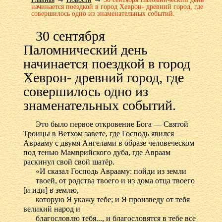
начинается поездкой в город Хеврон- древний город, где
совершилось одно из знаменательных событий.
30 сентября
Паломнический день
начинается поездкой в город
Хеврон- древний город, где
совершилось одно из
знаменательных событий.
Это было первое откровение Бога — Святой
Троицы в Ветхом завете, где Господь явился
Аврааму с двумя Ангелами в образе человеческом
под тенью Мамврийского дуба, где Авраам
раскинул свой свой шатёр.
«И сказал Господь Аврааму: пойди из земли
твоей, от родства твоего и из дома отца твоего
[и иди] в землю,
которую Я укажу тебе; и Я произведу от тебя
великий народ и
благословлю тебя..., и благословятся в тебе все