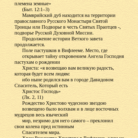
племена земные»
(Быт. 12:1–3)
Мамврийский дуб находится на территории
православного Русского Монастыря Святой
Троицы или Подворье в честь Святых Праотцев -,
подворье Русской Духовной Миссии.
Продолжение истории Ветхого завета
продолжается.
Поле пастушков в Вифлееме. Место, где
открывает тайну откровением Ангела Господня
пастухам о рождении
Христа: «я возвещаю вам великую радость,
которая будет всем людям:
ибо ныне родился вам в городе Давидовом
Спаситель, Который есть
Христос Господь»
(Лк. 2, 11)
Рождество Христово чудесною звездою
возвещено было волхвам и в лице восточных
мудрецов весь языческий
мир, незримо для него самого – преклонил
свои колена пред истинным
Спасителем мира.