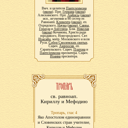
Вмч. и целителя
Пантелеимона
(
икона
). Прп.
Германа
(
икона
)
Аляскинского. Прп.
Анфисы
(
икона
)
исп., игумении и 90 сестер ее.
Равноапп.
Климента
(
икона
), еп.
Охридского,
Наума
(
икона
),
Саввы
,
Горазда
и
Ангеляра
. Блж.
Николая
(
икона
) Кочанова, Христа ради
юродивого, Новгородского. Свт.
Иоасафа
, митр. Московского и всея
Руси.
Собор Смоленских святых
.
Сщмч.
Амвросия
, еп.
Сарапульского. Сщмч.
Платона
и
Пантелеимона
пресвитера. Сщмч.
Иоанна
пресвитера.
св. равноап.
Кириллу и Мефодию
Тропарь, глас 4
Яко Апостолом единонравнии
и Словенских стран учителие,
Кирилле и Мефодие