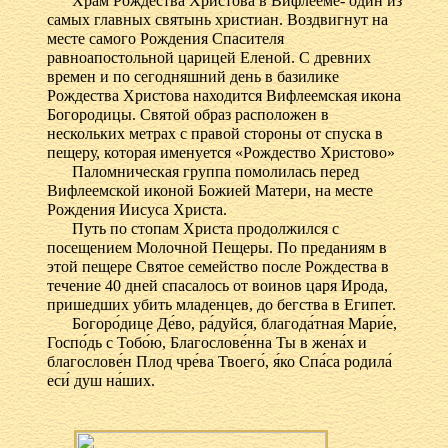
Храм Рождества Христова в Вифлееме- один из
самых главных святынь христиан. Воздвигнут на
месте самого Рождения Спасителя
равноапостольной царицей Еленой. С древних
времен и по сегодняшний день в базилике
Рождества Христова находится Вифлеемская икона
Богородицы. Святой образ расположен в
нескольких метрах с правой стороны от спуска в
пещеру, которая именуется «Рождество Христово»
Паломническая группа помолилась перед
Вифлеемской иконой Божией Матери, на месте
Рождения Иисуса Христа.
Путь по стопам Христа продолжился с
посещением Молочной Пещеры. По преданиям в
этой пещере Святое семейство после Рождества в
течение 40 дней спасалось от воинов царя Ирода,
пришедших убить младенцев, до бегства в Египет.
Богоро́дице Де́во, ра́дуйся, благода́тная Мари́е,
Госпо́дь с Тобо́ю, Благослове́нна Ты в жена́х и
благослове́н Плод чре́ва Твоего́, я́ко Спа́са родила́
еси́ душ на́ших.