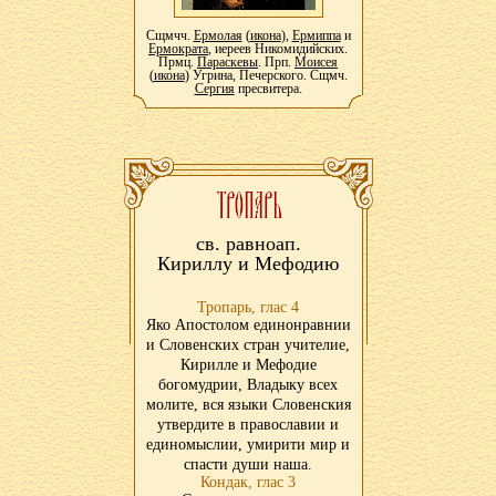
Сщмчч.
Ермолая
(
икона
),
Ермиппа
и
Ермократа
, иереев Никомидийских.
Прмц.
Параскевы
. Прп.
Моисея
(
икона
) Угрина, Печерского. Сщмч.
Сергия
пресвитера.
св. равноап.
Кириллу и Мефодию
Тропарь, глас 4
Яко Апостолом единонравнии
и Словенских стран учителие,
Кирилле и Мефодие
богомудрии, Владыку всех
молите, вся языки Словенския
утвердите в православии и
единомыслии, умирити мир и
спасти души наша.
Кондак, глас 3