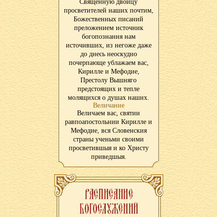
Священную двоицу
просветителей наших почтим,
Божественных писаний
преложением источник
богопознания нам
источивших, из негоже даже
до днесь неоскудно
почерпающе ублажаем вас,
Кирилле и Мефодие,
Престолу Вышняго
предстоящих и тепле
молящихся о душах наших.
Величание
Величаем вас, святии
равпоапостольнии Кирилле и
Мефодие, вся Словенския
страны ученьми своими
просветившыя и ко Христу
приведшыя.