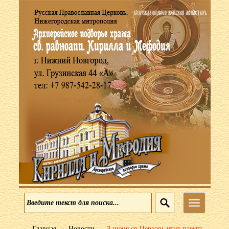
Меню
→
→
Главная
Новости
3 июня св Церковь чтит память