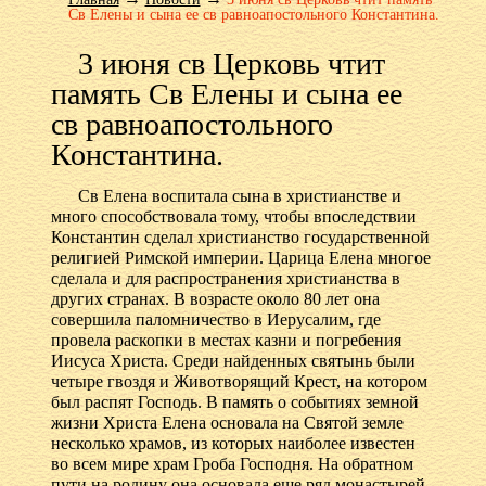
Св Елены и сына ее св равноапостольного Константина.
3 июня св Церковь чтит
память Св Елены и сына ее
св равноапостольного
Константина.
Св Елена воспитала сына в христианстве и
много способствовала тому, чтобы впоследствии
Константин сделал христианство государственной
религией Римской империи. Царица Елена многое
сделала и для распространения христианства в
других странах. В возрасте около 80 лет она
совершила паломничество в Иерусалим, где
провела раскопки в местах казни и погребения
Иисуса Христа. Среди найденных святынь были
четыре гвоздя и Животворящий Крест, на котором
был распят Господь. В память о событиях земной
жизни Христа Елена основала на Святой земле
несколько храмов, из которых наиболее известен
во всем мире храм Гроба Господня. На обратном
пути на родину она основала еще ряд монастырей,