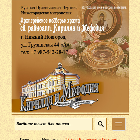
Меню
→
→
Главная
Новости
28 мая Вознесение Господне.