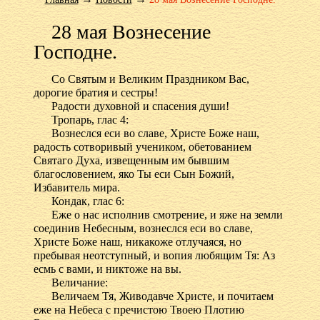
28 мая Вознесение
Господне.
Со Святым и Великим Праздником Вас,
дорогие братия и сестры!
Радости духовной и спасения души!
Тропарь, глас 4:
Вознеслся еси во славе, Христе Боже наш,
радость сотворивый учеником, обетованием
Святаго Духа, извещенным им бывшим
благословением, яко Ты еси Сын Божий,
Избавитель мира.
Кондак, глас 6:
Еже о нас исполнив смотрение, и яже на земли
соединив Небесным, вознеслся еси во славе,
Христе Боже наш, никакоже отлучаяся, но
пребывая неотступный, и вопия любящим Тя: Аз
есмь с вами, и никтоже на вы.
Величание:
Величаем Тя, Живодавче Христе, и почитаем
еже на Небеса с пречистою Твоею Плотию