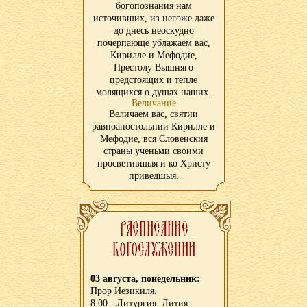
богопознания нам
источивших, из негоже даже
до днесь неоскудно
почерпающе ублажаем вас,
Кирилле и Мефодие,
Престолу Вышняго
предстоящих и тепле
молящихся о душах наших.
Величание
Величаем вас, святии
равпоапостольнии Кирилле и
Мефодие, вся Словенския
страны ученьми своими
просветившыя и ко Христу
приведшыя.
03 августа, понедельник:
Прор Иезикиля.
8:00 - Литургия. Лития.