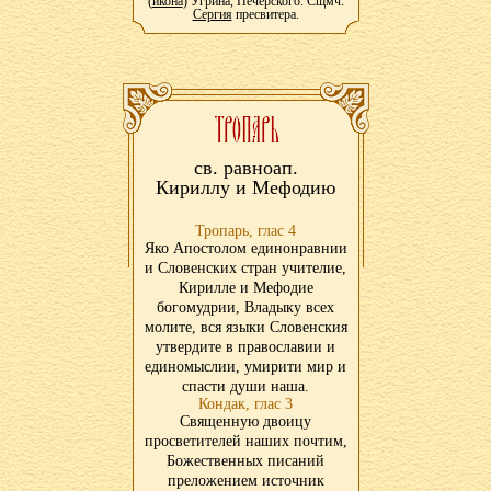
(
икона
) Угрина, Печерского. Сщмч.
Сергия
пресвитера.
св. равноап.
Кириллу и Мефодию
Тропарь, глас 4
Яко Апостолом единонравнии
и Словенских стран учителие,
Кирилле и Мефодие
богомудрии, Владыку всех
молите, вся языки Словенския
утвердите в православии и
единомыслии, умирити мир и
спасти души наша.
Кондак, глас 3
Священную двоицу
просветителей наших почтим,
Божественных писаний
преложением источник