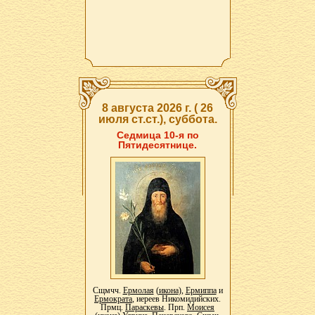
8 августа 2026 г. ( 26
июля ст.ст.), суббота.
Седмица 10-я по
Пятидесятнице.
Сщмчч.
Ермолая
(
икона
),
Ермиппа
и
Ермократа
, иереев Никомидийских.
Прмц.
Параскевы
. Прп.
Моисея