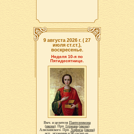
9 августа 2026 г. ( 27
июля ст.ст.),
воскресенье.
Неделя 10-я по
Пятидесятнице.
Вмч. и целителя
Пантелеимона
(
икона
). Прп.
Германа
(
икона
)
Аляскинского. Прп.
Анфисы
(
икона
)
исп., игумении и 90 сестер ее.