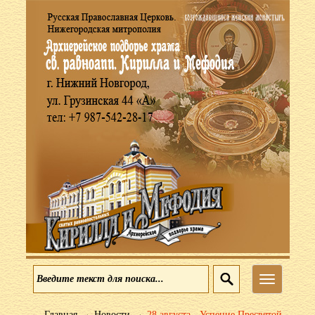
Меню
→
→
Главная
Новости
28 августа - Успение Пресвятой