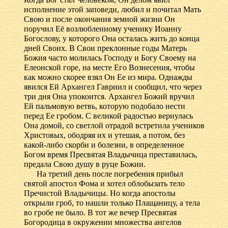
исполнение этой заповеди, любил и почитал Мать
Свою и после окончания земной жизни Он
поручил Её возлюбленному ученику Иоанну
Богослову, у которого Она осталась жить до конца
дней Своих. В Свои преклонные годы Матерь
Божия часто молилась Господу и Богу Своему на
Елеонской горе, на месте Его Вознесения, чтобы
как можно скорее взял Он Ее из мира. Однажды
явился Ей Архангел Гавриил и сообщил, что через
три дня Она упокоится. Архангел Божий вручил
Ей пальмовую ветвь, которую подобало нести
перед Ее гробом. С великой радостью вернулась
Она домой, со светлой отрадой встретила учеников
Христовых, ободряя их и утешая, а потом, без
какой-либо скорби и болезни, в определенное
Богом время Пресвятая Владычица преставилась,
предала Свою душу в руце Божии.
На третий день после погребения прибыл
святой апостол Фома и хотел облобызать тело
Пречистой Владычицы. Но когда апостолы
открыли гроб, то нашли только Плащаницу, а тела
во гробе не было. В тот же вечер Пресвятая
Богородица в окружении множества ангелов