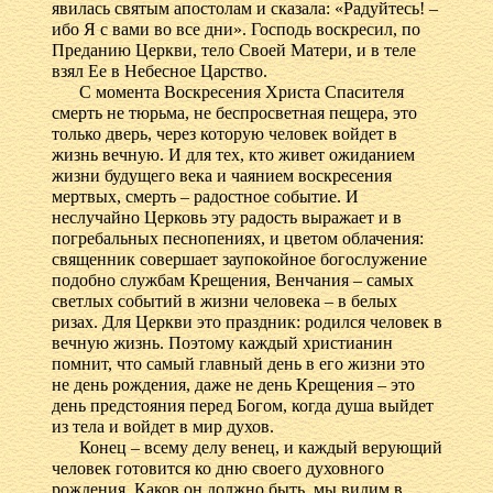
явилась святым апостолам и сказала: «Радуйтесь! –
ибо Я с вами во все дни». Господь воскресил, по
Преданию Церкви, тело Своей Матери, и в теле
взял Ее в Небесное Царство.
С момента Воскресения Христа Спасителя
смерть не тюрьма, не беспросветная пещера, это
только дверь, через которую человек войдет в
жизнь вечную. И для тех, кто живет ожиданием
жизни будущего века и чаянием воскресения
мертвых, смерть – радостное событие. И
неслучайно Церковь эту радость выражает и в
погребальных песнопениях, и цветом облачения:
священник совершает заупокойное богослужение
подобно службам Крещения, Венчания – самых
светлых событий в жизни человека – в белых
ризах. Для Церкви это праздник: родился человек в
вечную жизнь. Поэтому каждый христианин
помнит, что самый главный день в его жизни это
не день рождения, даже не день Крещения – это
день предстояния перед Богом, когда душа выйдет
из тела и войдет в мир духов.
Конец – всему делу венец, и каждый верующий
человек готовится ко дню своего духовного
рождения. Каков он должно быть, мы видим в