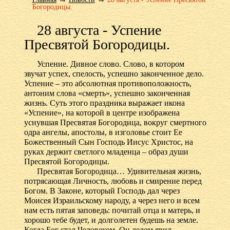
Богородицы.
28 августа - Успение
Пресвятой Богородицы.
Успение. Дивное слово. Слово, в котором
звучат успех, спелость, успешно законченное дело.
Успение – это абсолютная противоположность,
антоним слова «смерть», успешно законченная
жизнь. Суть этого праздника выражает икона
«Успение», на которой в центре изображена
уснувшая Пресвятая Богородица, вокруг смертного
одра ангелы, апостолы, в изголовье стоит Ее
Божественный Сын Господь Иисус Христос, на
руках держит светлого младенца – образ души
Пресвятой Богородицы.
Пресвятая Богородица… Удивительная жизнь,
потрясающая Личность, любовь и смирение перед
Богом. В Законе, который Господь дал через
Моисея Израильскому народу, а через него и всем
нам есть пятая заповедь: почитай отца и матерь, и
хорошо тебе будет, и долголетен будешь на земле.
Когда Бог стал Человеком, Он делом явил