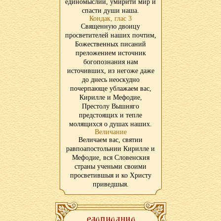
единомыслии, умирити мир и
спасти души наша.
Кондак, глас 3
Священную двоицу
просветителей наших почтим,
Божественных писаний
преложением источник
богопознания нам
источивших, из негоже даже
до днесь неоскудно
почерпающе ублажаем вас,
Кирилле и Мефодие,
Престолу Вышняго
предстоящих и тепле
молящихся о душах наших.
Величание
Величаем вас, святии
равпоапостольнии Кирилле и
Мефодие, вся Словенския
страны ученьми своими
просветившыя и ко Христу
приведшыя.