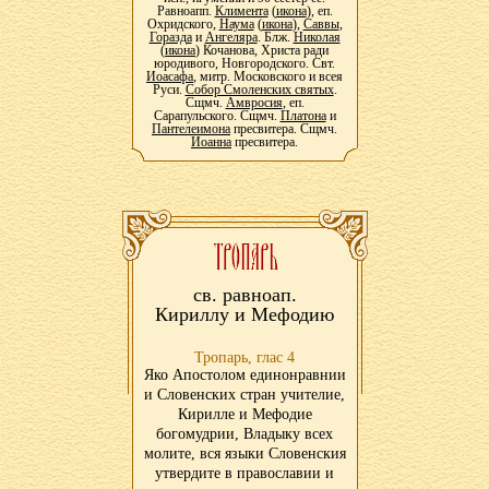
Равноапп.
Климента
(
икона
), еп.
Охридского,
Наума
(
икона
),
Саввы
,
Горазда
и
Ангеляра
. Блж.
Николая
(
икона
) Кочанова, Христа ради
юродивого, Новгородского. Свт.
Иоасафа
, митр. Московского и всея
Руси.
Собор Смоленских святых
.
Сщмч.
Амвросия
, еп.
Сарапульского. Сщмч.
Платона
и
Пантелеимона
пресвитера. Сщмч.
Иоанна
пресвитера.
св. равноап.
Кириллу и Мефодию
Тропарь, глас 4
Яко Апостолом единонравнии
и Словенских стран учителие,
Кирилле и Мефодие
богомудрии, Владыку всех
молите, вся языки Словенския
утвердите в православии и