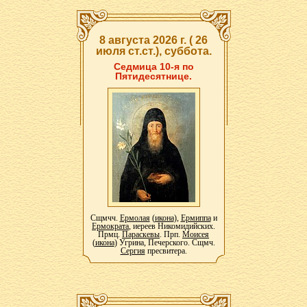
8 августа 2026 г. ( 26
июля ст.ст.), суббота.
Седмица 10-я по
Пятидесятнице.
Сщмчч.
Ермолая
(
икона
),
Ермиппа
и
Ермократа
, иереев Никомидийских.
Прмц.
Параскевы
. Прп.
Моисея
(
икона
) Угрина, Печерского. Сщмч.
Сергия
пресвитера.