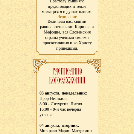
Престолу Вышняго
предстоящих и тепле
молящихся о душах наших.
Величание
Величаем вас, святии
равпоапостольнии Кирилле и
Мефодие, вся Словенския
страны ученьми своими
просветившыя и ко Христу
приведшыя.
03 августа, понедельник:
Прор Иезикиля.
8:00 - Литургия. Лития.
16:00 - 9-й час вечерня
утреня.
04 августа, вторник:
Мир равн Марии Магдалины.