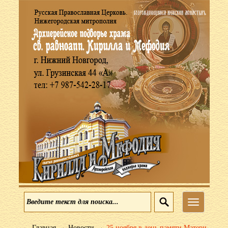
Меню
→
→
Главная
Новости
25 ноября в день памяти Матери