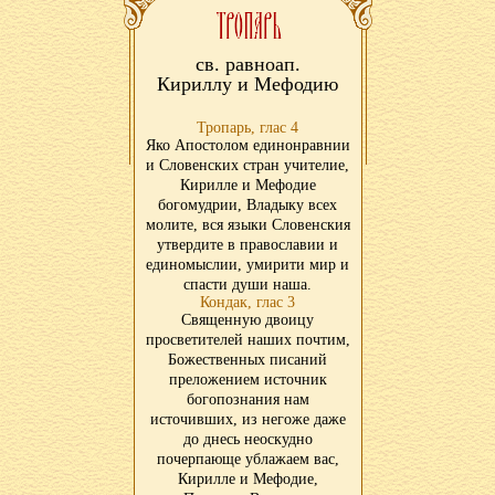
св. равноап.
Кириллу и Мефодию
Тропарь, глас 4
Яко Апостолом единонравнии
и Словенских стран учителие,
Кирилле и Мефодие
богомудрии, Владыку всех
молите, вся языки Словенския
утвердите в православии и
единомыслии, умирити мир и
спасти души наша.
Кондак, глас 3
Священную двоицу
просветителей наших почтим,
Божественных писаний
преложением источник
богопознания нам
источивших, из негоже даже
до днесь неоскудно
почерпающе ублажаем вас,
Кирилле и Мефодие,