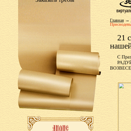
→
Главная
Приснодев
21 
нашей
С Праз
РАДУ
ВОЗВЕС