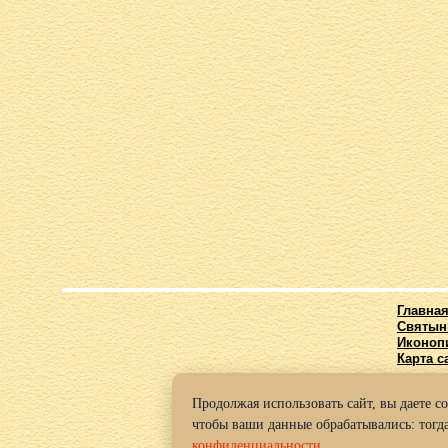
Главна
Святын
Иконоп
Карта с
Продолжая использовать сайт, вы даете с
© 2016-2
чтобы ваши данные обрабатывались: тогда
Политик
конфиденциальности