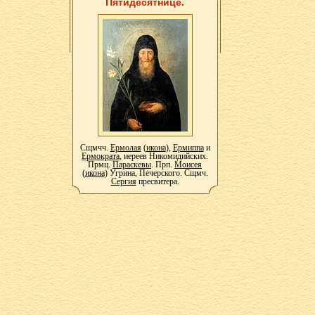
Пятидесятнице.
Сщмчч.
Ермолая
(
икона
),
Ермиппа
и
Ермократа
, иереев Никомидийских.
Прмц.
Параскевы
. Прп.
Моисея
(
икона
) Угрина, Печерского. Сщмч.
Сергия
пресвитера.