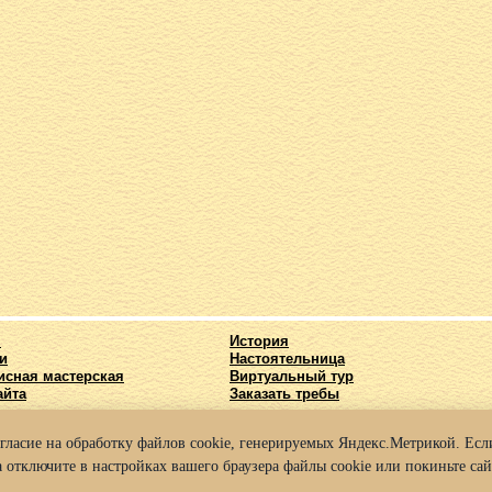
я
История
и
Настоятельница
исная мастерская
Виртуальный тур
айта
Заказать требы
огласие на обработку файлов cookie, генерируемых Яндекс.Метрикой. Если
025 Архиерейское подворье храма во имя Святых Кирилла и Мефодия г. Нижний
 отключите в настройках вашего браузера файлы cookie или покиньте сай
а конфиденциальности