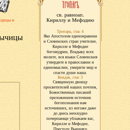
св. равноап.
Кириллу и Мефодию
родицы и
Тропарь, глас 4
дычицы
Яко Апостолом единонравнии
и Словенских стран учителие,
Кирилле и Мефодие
богомудрии, Владыку всех
молите, вся языки Словенския
утвердите в православии и
единомыслии, умирити мир и
спасти души наша.
Кондак, глас 3
Священную двоицу
просветителей наших почтим,
Божественных писаний
преложением источник
богопознания нам
источивших, из негоже даже
до днесь неоскудно
почерпающе ублажаем вас,
Кирилле и Мефодие,
Престолу Вышняго