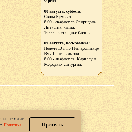
утреня.
08 августа, суббота:
Свщм Ермолая.
8:00 - акафист св Спиридона.
Литургия, лития.
16:00 - всенощное бдение.
09 августа, воскресенье:
Неделя 10-я по Пятидесятнице
Вмч Пантелиимона.
8:00 - акафист св. Кириллу и
Мефодию. Литургия.
 вы не хотите,
Принять
 Новгород.
т.
Политика