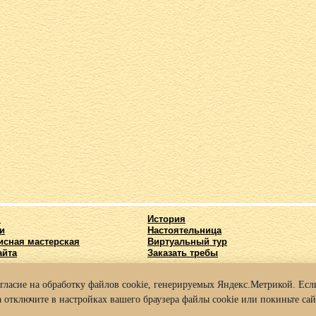
я
История
и
Настоятельница
исная мастерская
Виртуальный тур
айта
Заказать требы
огласие на обработку файлов cookie, генерируемых Яндекс.Метрикой. Если
025 Архиерейское подворье храма во имя Святых Кирилла и Мефодия г. Нижний
 отключите в настройках вашего браузера файлы cookie или покиньте сай
а конфиденциальности