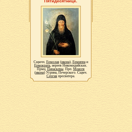
Пятидесятнице.
Сщмчч.
Ермолая
(
икона
),
Ермиппа
и
Ермократа
, иереев Никомидийских.
Прмц.
Параскевы
. Прп.
Моисея
(
икона
) Угрина, Печерского. Сщмч.
Сергия
пресвитера.