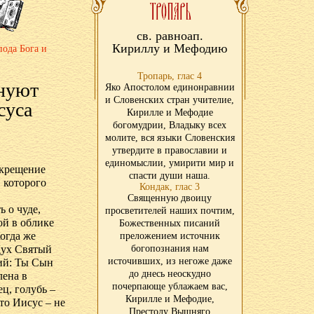
св. равноап.
Кириллу и Мефодию
пода Бога и
Тропарь, глас 4
днуют
Яко Апостолом единонравнии
и Словенских стран учителие,
суса
Кирилле и Мефодие
богомудрии, Владыку всех
молите, вся языки Словенския
утвердите в православии и
единомыслии, умирити мир и
 крещение
спасти души наша.
 которого
Кондак, глас 3
Священную двоицу
 о чуде,
просветителей наших почтим,
ой в облике
Божественных писаний
Когда же
преложением источник
 Дух Святый
богопознания нам
источивших, из негоже даже
щий: Ты Сын
до днесь неоскудно
лена в
почерпающе ублажаем вас,
ц, голубь –
Кирилле и Мефодие,
то Иисус – не
Престолу Вышняго