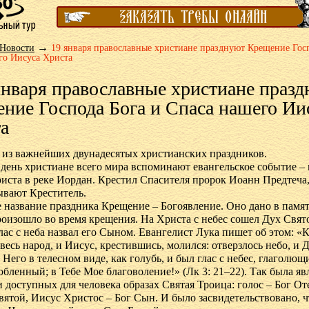
→
Новости
19 января православные христиане празднуют Крещение Гос
го Иисуса Христа
января православные христиане праз
ние Господа Бога и Спаса нашего Ии
а
 из важнейших двунадесятых христианских праздников.
 день христиане всего мира вспоминают евангельское событие –
иста в реке Иордан. Крестил Спасителя пророк Иоанн Предтеча,
ывают Креститель.
 название праздника Крещение – Богоявление. Оно дано в память
роизошло во время крещения. На Христа с небес сошел Дух Свят
глас с неба назвал его Сыном. Евангелист Лука пишет об этом: «
 весь народ, и Иисус, крестившись, молился: отверзлось небо, и
 Него в телесном виде, как голубь, и был глас с небес, глаголю
бленный; в Тебе Мое благоволение!» (Лк 3: 21–22). Так была яв
 доступных для человека образах Святая Троица: голос – Бог Оте
вятой, Иисус Христос – Бог Сын. И было засвидетельствовано, ч