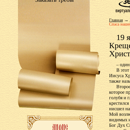
→
Главная
Спаса наше
19 
Креще
Христ
– один
В этот
Иисуса Хр
также наз
Второе
которое п
голубя и 
крестился
нисшел на
Мой возлю
видимых и
Бог Дух С