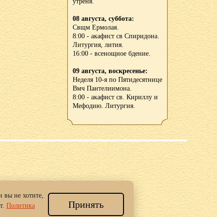
утреня.
08 августа, суббота:
Свщм Ермолая.
8:00 - акафист св Спиридона.
Литургия, лития.
16:00 - всенощное бдение.
09 августа, воскресенье:
Неделя 10-я по Пятидесятнице
Вмч Пантелиимона.
8:00 - акафист св. Кириллу и
Мефодию. Литургия.
 вы не хотите,
Принять
 Новгород.
т.
Политика