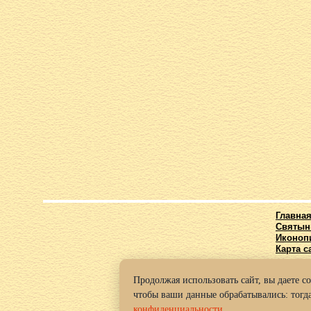
Главна
Святын
Иконоп
Карта с
Продолжая использовать сайт, вы даете с
© 2016-2
чтобы ваши данные обрабатывались: тогда
Политик
конфиденциальности