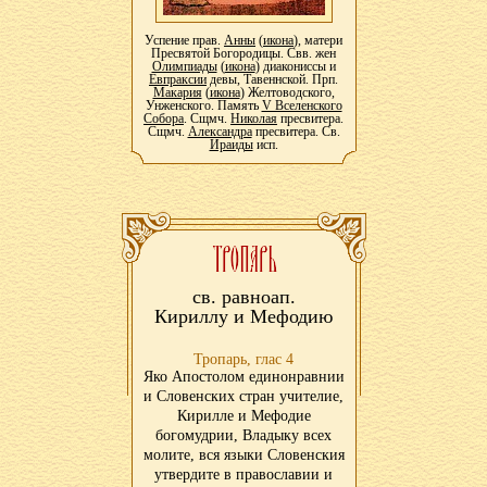
Успение прав.
Анны
(
икона
), матери
Пресвятой Богородицы. Свв. жен
Олимпиады
(
икона
) диакониссы и
Евпраксии
девы, Тавеннской. Прп.
Макария
(
икона
) Желтоводского,
Унженского. Память
V Вселенского
Собора
. Сщмч.
Николая
пресвитера.
Сщмч.
Александра
пресвитера. Св.
Ираиды
исп.
св. равноап.
Кириллу и Мефодию
Тропарь, глас 4
Яко Апостолом единонравнии
и Словенских стран учителие,
Кирилле и Мефодие
богомудрии, Владыку всех
молите, вся языки Словенския
утвердите в православии и