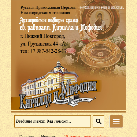
Меню
→
→
Главная
Новости
18 марта - день особого