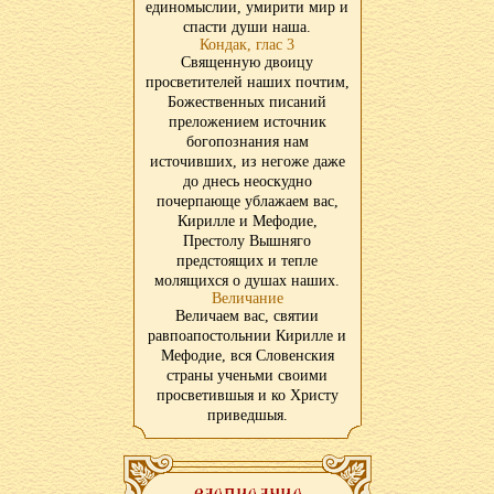
единомыслии, умирити мир и
спасти души наша.
Кондак, глас 3
Священную двоицу
просветителей наших почтим,
Божественных писаний
преложением источник
богопознания нам
источивших, из негоже даже
до днесь неоскудно
почерпающе ублажаем вас,
Кирилле и Мефодие,
Престолу Вышняго
предстоящих и тепле
молящихся о душах наших.
Величание
Величаем вас, святии
равпоапостольнии Кирилле и
Мефодие, вся Словенския
страны ученьми своими
просветившыя и ко Христу
приведшыя.