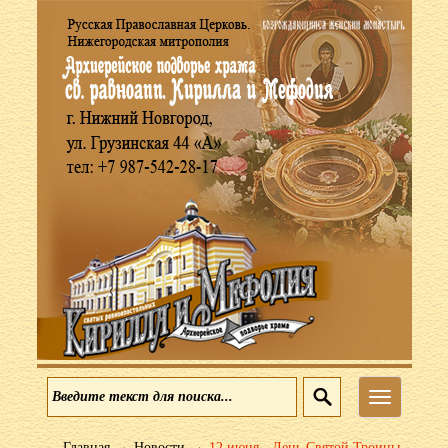
Меню
→
→
Главная
Новости
12 июня - День Святой Троицы.