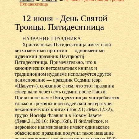
Пятидесятница
12 июня - День Святой
Троицы. Пятидесятница
НАЗВАНИЯ ПРАЗДНИКА
Христианская Пятидесятница имеет свой
ветхозаветный прототип — одноименный
иудейский праздник Πεντηκοστή —
Пятидесятница. Примечательно, что в
канонических ветхозаветных книгах и
традиционном иудаизме используется другое
наименование — праздник Седмиц (евр.
«Шавуот»), связанное с тем, что этот праздник
совершали через семь седмиц после Пасхи.
Привычное нам «Пятидесятница» употребляется
только в грекоязычной иудейской литературе:
неканонических книгах (Тов.2:1; 2Мак.12:32),
трудах Иосифа Флавия и в Новом Завете
(Деян.2:1,20:16; 1Кор.16:8). И библейское, и
церковное наименование имеют одинаковое
объяснение: праздник получил такое название
вследствие того, что всегда приходился на 50-й