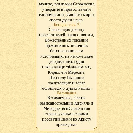
молите, вся языки Словенския
утвердите в православии и
единомыслии, умирити мир и
спасти души наша.
Кондак, глас 3
Священную двоицу
просветителей наших почтим,
Божественных писаний
преложением источник
богопознания нам
источивших, из негоже даже
до днесь неоскудно
почерпающе ублажаем вас,
Кирилле и Мефодие,
Престолу Вышняго
предстоящих и тепле
молящихся о душах наших.
Величание
Величаем вас, святии
равпоапостольнии Кирилле и
Мефодие, вся Словенския
страны ученьми своими
просветившыя и ко Христу
приведшыя.