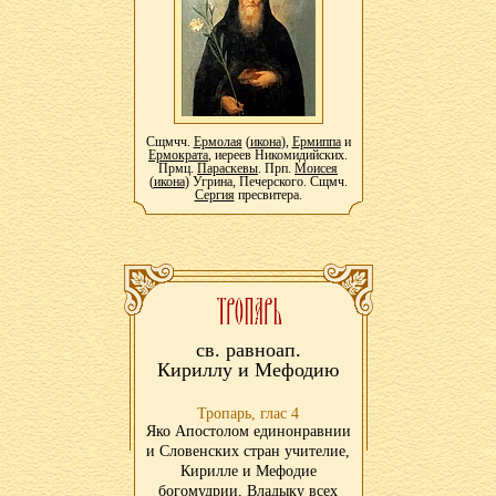
Сщмчч.
Ермолая
(
икона
),
Ермиппа
и
Ермократа
, иереев Никомидийских.
Прмц.
Параскевы
. Прп.
Моисея
(
икона
) Угрина, Печерского. Сщмч.
Сергия
пресвитера.
св. равноап.
Кириллу и Мефодию
Тропарь, глас 4
Яко Апостолом единонравнии
и Словенских стран учителие,
Кирилле и Мефодие
богомудрии, Владыку всех