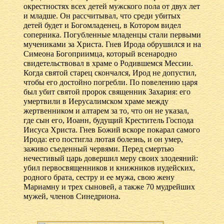
окрестностях всех детей мужского пола от двух лет
и младше. Он рассчитывал, что среди убитых
детей будет и Богомладенец, в Котором видел
соперника. Погубленные младенцы стали первыми
мучениками за Христа. Гнев Ирода обрушился и на
Симеона Богоприимца, который всенародно
свидетельствовал в храме о Родившемся Мессии.
Когда святой старец скончался, Ирод не допустил,
чтобы его достойно погребли. По повелению царя
был убит святой пророк священник Захария: его
умертвили в Иерусалимском храме между
жертвенником и алтарем за то, что он не указал,
где сын его, Иоанн, будущий Креститель Господа
Иисуса Христа. Гнев Божий вскоре покарал самого
Ирода: его постигла лютая болезнь, и он умер,
заживо съеденный червями. Перед смертью
нечестивый царь довершил меру своих злодеяний:
убил первосвященников и книжников иудейских,
родного брата, сестру и ее мужа, свою жену
Мариамну и трех сыновей, а также 70 мудрейших
мужей, членов Синедриона.