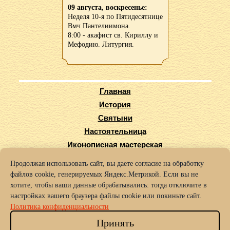
09 августа, воскресенье:
Неделя 10-я по Пятидесятнице
Вмч Пантелиимона.
8:00 - акафист св. Кириллу и
Мефодию. Литургия.
Главная
История
Святыни
Настоятельница
Иконописная мастерская
Виртуальный тур
Продолжая использовать сайт, вы даете согласие на обработку
Карта сайта
файлов cookie, генерируемых Яндекс.Метрикой. Если вы не
Заказать требы
хотите, чтобы ваши данные обрабатывались: тогда отключите в
настройках вашего браузера файлы cookie или покиньте сайт.
© 2016-2025 Архиерейское подворье храма во имя Святых Кирилла
Политика конфиденциальности
и Мефодия г. Нижний Новгород.
Политика конфиденциальности
Принять