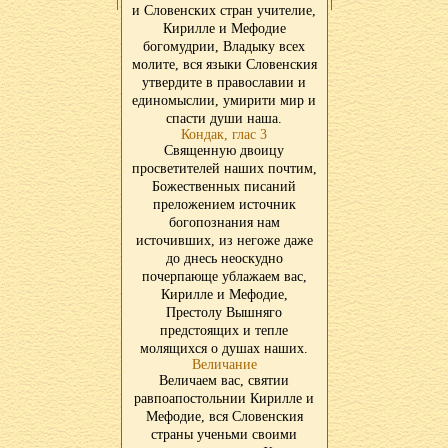
и Словенских стран учителие,
Кирилле и Мефодие
богомудрии, Владыку всех
молите, вся языки Словенския
утвердите в православии и
единомыслии, умирити мир и
спасти души наша.
Кондак, глас 3
Священную двоицу
просветителей наших почтим,
Божественных писаний
преложением источник
богопознания нам
источивших, из негоже даже
до днесь неоскудно
почерпающе ублажаем вас,
Кирилле и Мефодие,
Престолу Вышняго
предстоящих и тепле
молящихся о душах наших.
Величание
Величаем вас, святии
равпоапостольнии Кирилле и
Мефодие, вся Словенския
страны ученьми своими