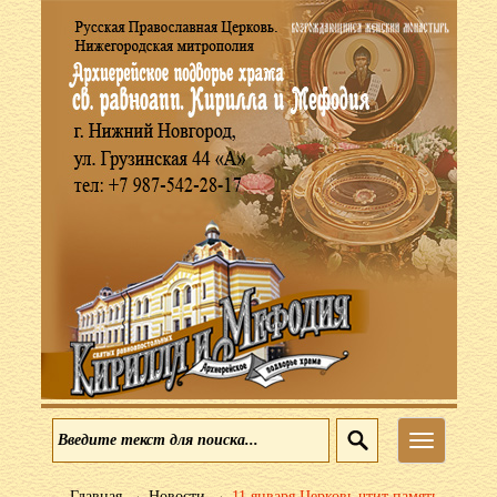
Меню
→
→
Главная
Новости
11 января Церковь чтит память