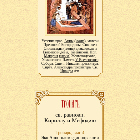
Успение прав.
Анны
(
икона
), матери
Пресвятой Богородицы. Свв. жен
Олимпиады
(
икона
) диакониссы и
Евпраксии
девы, Тавеннской. Прп.
Макария
(
икона
) Желтоводского,
Унженского. Память
V Вселенского
Собора
. Сщмч.
Николая
пресвитера.
Сщмч.
Александра
пресвитера. Св.
Ираиды
исп.
св. равноап.
Кириллу и Мефодию
Тропарь, глас 4
Яко Апостолом единонравнии