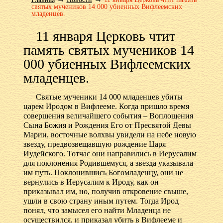
святых мучеников 14 000 убиенных Вифлеемских
младенцев.
11 января Церковь чтит
память святых мучеников 14
000 убиенных Вифлеемских
младенцев.
Святые мученики 14 000 младенцев убиты
царем Иродом в Вифлееме. Когда пришло время
совершения величайшего события – Воплощения
Сына Божия и Рождения Его от Пресвятой Девы
Марии, восточные волхвы увидели на небе новую
звезду, предвозвещавшую рождение Царя
Иудейского. Тотчас они направились в Иерусалим
для поклонения Родившемуся, а звезда указывала
им путь. Поклонившись Богомладенцу, они не
вернулись в Иерусалим к Ироду, как он
приказывал им, но, получив откровение свыше,
ушли в свою страну иным путем. Тогда Ирод
понял, что замысел его найти Младенца не
осуществился, и приказал убить в Вифлееме и