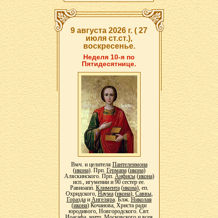
9 августа 2026 г. ( 27
июля ст.ст.),
воскресенье.
Неделя 10-я по
Пятидесятнице.
Вмч. и целителя
Пантелеимона
(
икона
). Прп.
Германа
(
икона
)
Аляскинского. Прп.
Анфисы
(
икона
)
исп., игумении и 90 сестер ее.
Равноапп.
Климента
(
икона
), еп.
Охридского,
Наума
(
икона
),
Саввы
,
Горазда
и
Ангеляра
. Блж.
Николая
(
икона
) Кочанова, Христа ради
юродивого, Новгородского. Свт.
Иоасафа
, митр. Московского и всея