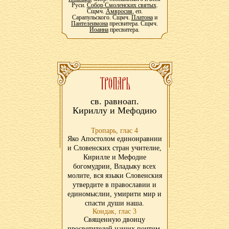
Руси.
Собор Смоленских святых
.
Сщмч.
Амвросия
, еп.
Сарапульского. Сщмч.
Платона
и
Пантелеимона
пресвитера. Сщмч.
Иоанна
пресвитера.
св. равноап.
Кириллу и Мефодию
Тропарь, глас 4
Яко Апостолом единонравнии
и Словенских стран учителие,
Кирилле и Мефодие
богомудрии, Владыку всех
молите, вся языки Словенския
утвердите в православии и
единомыслии, умирити мир и
спасти души наша.
Кондак, глас 3
Священную двоицу
просветителей наших почтим,