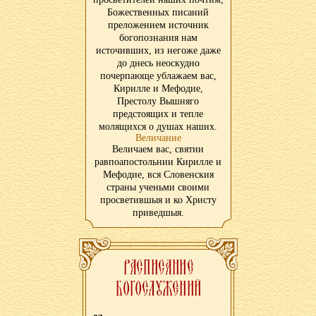
Божественных писаний
преложением источник
богопознания нам
источивших, из негоже даже
до днесь неоскудно
почерпающе ублажаем вас,
Кирилле и Мефодие,
Престолу Вышняго
предстоящих и тепле
молящихся о душах наших.
Величание
Величаем вас, святии
равпоапостольнии Кирилле и
Мефодие, вся Словенския
страны ученьми своими
просветившыя и ко Христу
приведшыя.